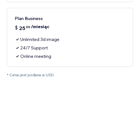
Plan Business
/miesiąc
$
25
00
Unlimited 3d image
24/7 Support
Online meeting
* Cena jest podana w USD.