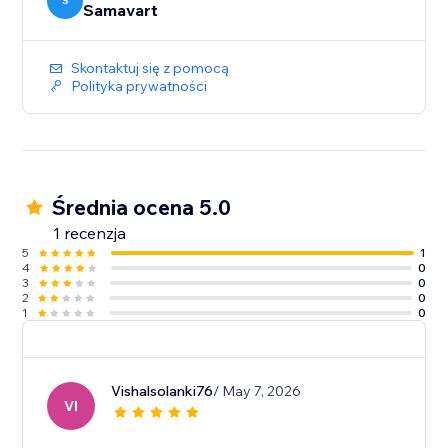
S
Samavart
Skontaktuj się z pomocą
Polityka prywatności
Średnia ocena 5.0
1 recenzja
5
1
4
0
3
0
2
0
1
0
Vishalsolanki76
/ May 7, 2026
VI