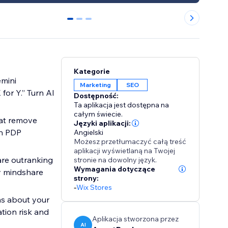
0
1
2
Kategorie
emini
Marketing
SEO
or Y.” Turn AI
Dostępność:
Ta aplikacja jest dostępna na
całym świecie.
that remove
Języki aplikacji:
in PDP
Angielski
Możesz przetłumaczyć całą treść
aplikacji wyświetlaną na Twojej
are outranking
stronie na dowolny język.
Wymagania dotyczące
y mindshare
strony:
-
Wix Stores
ims about your
ation risk and
Aplikacja stworzona przez
AI