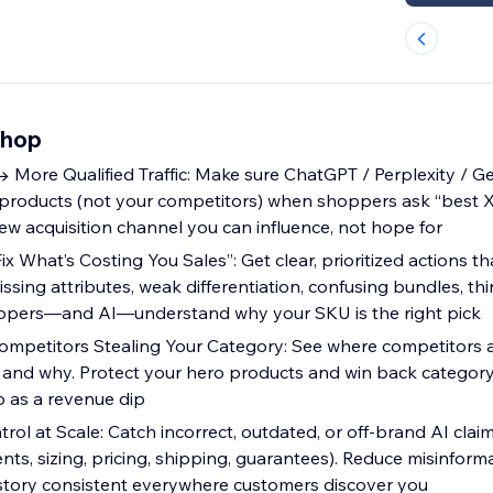
Shop
y → More Qualified Traffic: Make sure ChatGPT / Perplexity / G
oducts (not your competitors) when shoppers ask “best X f
ew acquisition channel you can influence, not hope for
Fix What’s Costing You Sales”: Get clear, prioritized actions 
missing attributes, weak differentiation, confusing bundles, th
ppers—and AI—understand why your SKU is the right pick
mpetitors Stealing Your Category: See where competitors 
 and why. Protect your hero products and win back categor
p as a revenue dip
rol at Scale: Catch incorrect, outdated, or off-brand AI cla
nts, sizing, pricing, shipping, guarantees). Reduce misinform
story consistent everywhere customers discover you