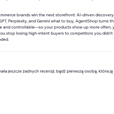
merce brands win the next storefront: AI-driven discovery
GPT, Perplexity, and Gemini what to buy, AgentShop turns th
 and controllable—so your products show up more often, y
you stop losing high-intent buyers to competitors you didn’
nded.
mała jeszcze żadnych recenzji, bądź pierwszą osobą, która ją 