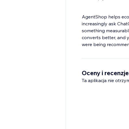
AgentShop helps ecom
increasingly ask Chat
something measurable
converts better, and 
were being recomme
Oceny i recenzje
Ta aplikacja nie otrzy