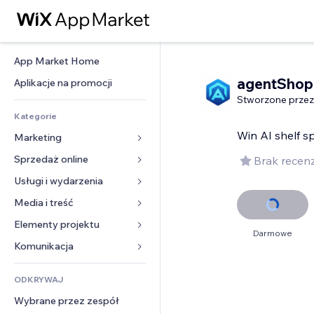
App Market Home
agentShop
Aplikacje na promocji
Stworzone przez
Kategorie
Win AI shelf s
Marketing
Sprzedaż online
Reklamy
Brak recenz
Smartfon
Usługi i wydarzenia
Aplikacje do sklepów
Analityka
Wysyłka i dostawa
Media i treść
Hotele
Social media
Przyciski sprzedaży
Wydarzenia
Elementy projektu
Galeria
Darmowe
SEO
Zajęcia on-line
Restauracje
Muzyka
Mapy i nawigacja
Komunikacja 
Zaangażowanie
Druk na żądanie
Nieruchomości
Podkasty
Prywatność i bezpieczeństwo
Formularze
Listy witryn
Rachunkowość
ODKRYWAJ
Rezerwacje
Fotografia
Zegar
Blog
E-mail
Kupony i lojalność
Wybrane przez zespół
Film
Szablony stron
Ankiety