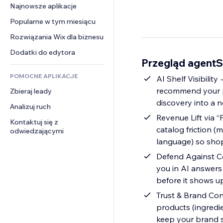
Konwersja
Rozwiązania dla 
Najnowsze aplikacje
PDF
Efekty obrazu
Czat
magazynowania
Udostępnianie plików
Popularne w tym miesiącu
Przyciski i menu
Komentarze
Dropshipping
Wiadomości
Banery i odznaki
Rozwiązania Wix dla biznesu
Telefon
Ceny i subskrypcja
Usługi związane z treścią
Kalkulatory
Społeczność
Dodatki do edytora
Crowdfunding
Przegląd agent
Efekty tekstowe
Szukaj
Opinie i polecenia
Żywność i napoje
POMOCNE APLIKACJE
Pogoda
AI Shelf Visibilit
CRM
recommend your pr
Zbieraj leady
Wykresy i tabele
discovery into a n
Analizuj ruch
Revenue Lift via “
Kontaktuj się z 
catalog friction (
odwiedzającymi
language) so sho
Defend Against Co
you in AI answers
before it shows u
Trust & Brand Cont
products (ingredie
keep your brand 