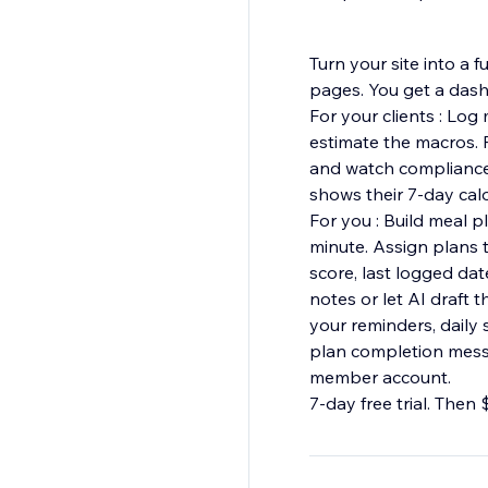
Turn your site into a 
pages. You get a dash
For your clients : Log
estimate the macros. F
and watch compliance u
shows their 7-day cal
For you : Build meal 
minute. Assign plans to
score, last logged date
notes or let AI draft
your reminders, daily
plan completion messag
member account.
7-day free trial. Then