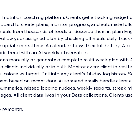
full nutrition coaching platform. Clients get a tracking widg
board to create plans, monitor progress, and automate foll
 meals from thousands of foods or describe them in plain Eng
ollow your assigned plan by checking off meals daily, track 
pdate in real time. A calendar shows their full history. An i
orie trend with an AI weekly observation.
plans manually or generate a complete multi-week plan with A
 clients individually or in bulk. Monitor every client in real 
, calorie vs target. Drill into any client's 14-day log history.
 them based on recent data. Automated emails handle client
 summaries, missed logging nudges, weekly reports, streak m
es. All client data lives in your Data collections. Clients use
 $19/month.