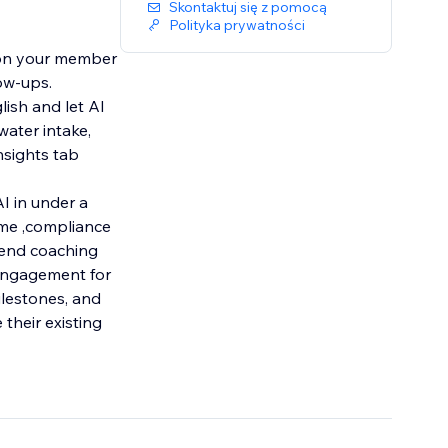
Skontaktuj się z pomocą
Polityka prywatności
et on your member
ow-ups.
lish and let AI
water intake,
nsights tab
I in under a
time ,compliance
 Send coaching
 engagement for
ilestones, and
 their existing