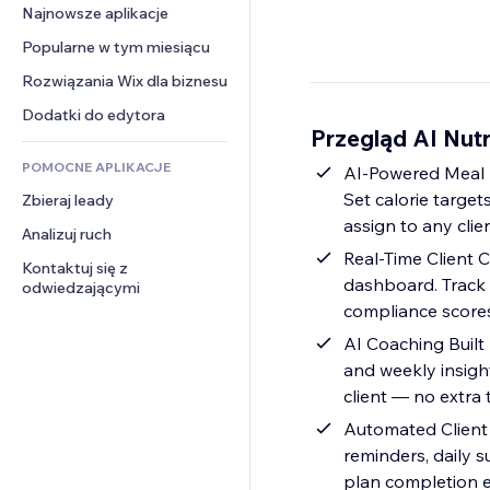
Konwersja
Rozwiązania dla 
Najnowsze aplikacje
PDF
Efekty obrazu
Czat
magazynowania
Udostępnianie plików
Popularne w tym miesiącu
Przyciski i menu
Komentarze
Dropshipping
Wiadomości
Banery i odznaki
Rozwiązania Wix dla biznesu
Telefon
Ceny i subskrypcja
Usługi związane z treścią
Kalkulatory
Społeczność
Dodatki do edytora
Crowdfunding
Przegląd AI Nutr
Efekty tekstowe
Szukaj
Opinie i polecenia
Żywność i napoje
POMOCNE APLIKACJE
Pogoda
AI-Powered Meal P
CRM
Set calorie target
Zbieraj leady
Wykresy i tabele
assign to any clie
Analizuj ruch
Real-Time Client C
Kontaktuj się z 
dashboard. Track d
odwiedzającymi
compliance scores
AI Coaching Built
and weekly insigh
client — no extra
Automated Client 
reminders, daily 
plan completion e