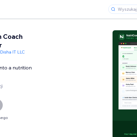
on Coach
r
Disha IT LLC
into a nutrition
ji
nego