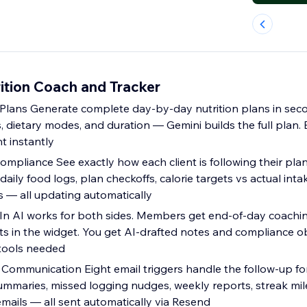
ition Coach and Tracker
lans Generate complete day-by-day nutrition plans in seco
s, dietary modes, and duration — Gemini builds the full plan. E
nt instantly
ompliance See exactly how each client is following their pla
aily food logs, plan checkoffs, calorie targets vs actual inta
 — all updating automatically
 In AI works for both sides. Members get end-of-day coach
ts in the widget. You get AI-drafted notes and compliance o
 tools needed
Communication Eight email triggers handle the follow-up fo
summaries, missed logging nudges, weekly reports, streak mi
mails — all sent automatically via Resend