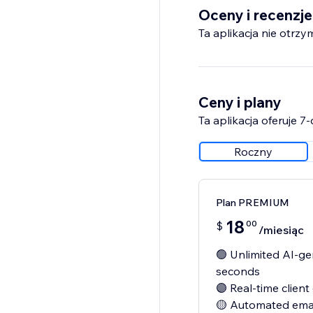
Oceny i recenzje
Ta aplikacja nie otrzy
Ceny i plany
Ta aplikacja oferuje 
Roczny
Plan PREMIUM
18
00
$
/miesiąc
🟢 Unlimited AI-g
seconds
🟣 Real-time clien
🟡 Automated emai