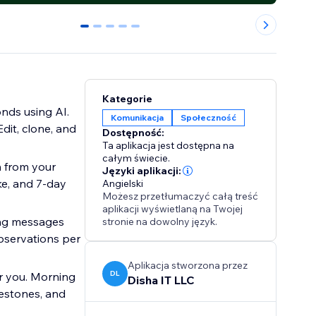
0
1
2
3
4
Kategorie
nds using AI.
Komunikacja
Społeczność
dit, clone, and
Dostępność:
Ta aplikacja jest dostępna na
całym świecie.
n from your
Języki aplikacji:
ke, and 7-day
Angielski
Możesz przetłumaczyć całą treść
aplikacji wyświetlaną na Twojej
ing messages
stronie na dowolny język.
bservations per
Aplikacja stworzona przez
DL
r you. Morning
Disha IT LLC
lestones, and