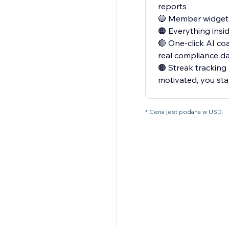
reports
🔵 Member widget —
🟠 Everything insi
🔴 One-click AI co
real compliance d
🟤 Streak tracking
motivated, you st
* Cena jest podana w USD.