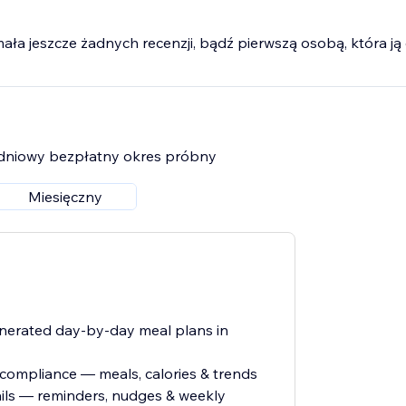
mała jeszcze żadnych recenzji, bądź pierwszą osobą, która ją 
7-dniowy bezpłatny okres próbny
Miesięczny
enerated day-by-day meal plans in
t compliance — meals, calories & trends
ls — reminders, nudges & weekly