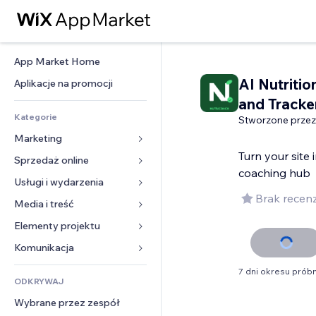
App Market Home
AI Nutriti
Aplikacje na promocji
and Tracke
Kategorie
Stworzone przez
Marketing
Turn your site 
Sprzedaż online
Reklamy
coaching hub
Smartfon
Usługi i wydarzenia
Aplikacje do sklepów
Brak recenz
Analityka
Wysyłka i dostawa
Media i treść
Hotele
Social media
Przyciski sprzedaży
Wydarzenia
Elementy projektu
Galeria
SEO
Zajęcia on-line
Restauracje
Muzyka
Mapy i nawigacja
Komunikacja 
Zaangażowanie
Druk na żądanie
Nieruchomości
Podkasty
Prywatność i bezpieczeństwo
Formularze
7 dni okresu prób
Listy witryn
Rachunkowość
ODKRYWAJ
Rezerwacje
Fotografia
Zegar
Blog
E-mail
Kupony i lojalność
Wybrane przez zespół
Film
Szablony stron
Ankiety