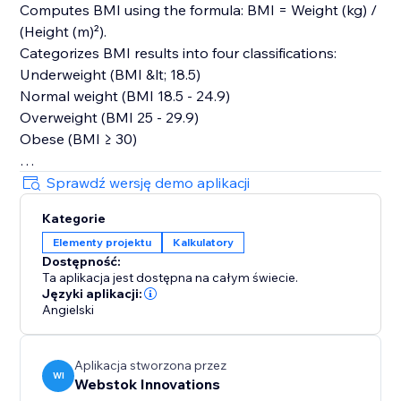
Computes BMI using the formula: BMI = Weight (kg) /
(Height (m)²).
Categorizes BMI results into four classifications:
Underweight (BMI &lt; 18.5)
Normal weight (BMI 18.5 - 24.9)
Overweight (BMI 25 - 29.9)
Obese (BMI ≥ 30)
User Interface:
Sprawdź wersję demo aplikacji
Dropdown for switching between measurement units
Kategorie
for weight and height.
Elementy projektu
Kalkulatory
Display area for showing the calculated BMI and its
Dostępność:
category.
Ta aplikacja jest dostępna na całym świecie.
The reset button sets the initial values and results for
Języki aplikacji:
a fresh start.
Angielski
The BMI Calculator App provides a user-friendly
Aplikacja stworzona przez
experience for calculating and understanding BMI. It
WI
Webstok Innovations
caters to users&#39; preferences with flexible input