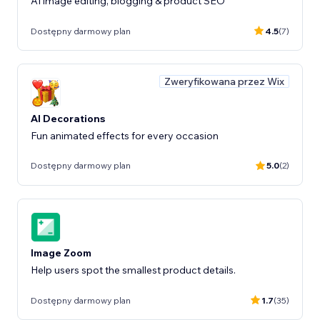
AI image editing, blogging & product SEO
Dostępny darmowy plan
4.5
(7)
Zweryfikowana przez Wix
AI Decorations
Fun animated effects for every occasion
Dostępny darmowy plan
5.0
(2)
Image Zoom
Help users spot the smallest product details.
Dostępny darmowy plan
1.7
(35)