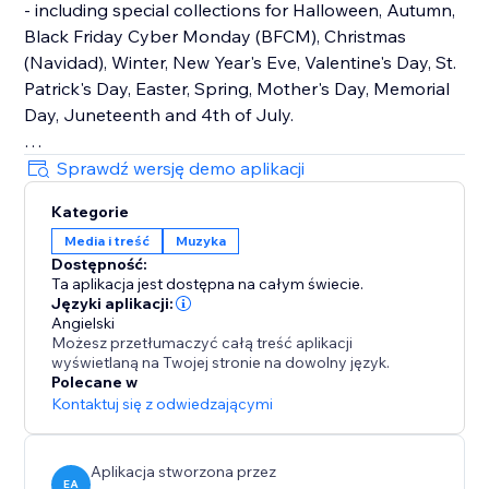
- including special collections for Halloween, Autumn,
Black Friday Cyber Monday (BFCM), Christmas
(Navidad), Winter, New Year's Eve, Valentine's Day, St.
Patrick's Day, Easter, Spring, Mother's Day, Memorial
Day, Juneteenth and 4th of July.
How It Works
Sprawdź wersję demo aplikacji
Upload your own audio files or use our holiday music
Kategorie
library that contains hundreds of royalty-free songs
Media i treść
Muzyka
for every holiday and occasion.
Dostępność:
Ta aplikacja jest dostępna na całym świecie.
Main Features
Języki aplikacji:
• TikTok Mode with weekly trending songs
Angielski
Możesz przetłumaczyć całą treść aplikacji
• Hundreds of holiday songs for every seasons,
wyświetlaną na Twojej stronie na dowolny język.
holiday and occasion throughout the year
Polecane w
• Seamless autoplay & looping options
Kontaktuj się z odwiedzającymi
• Customizable widget design, placement & controls
Aplikacja stworzona przez
EA