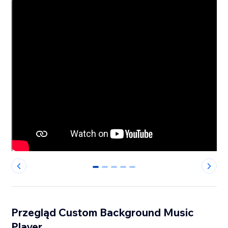
0
1
2
3
4
Przegląd Custom Background Music
Player