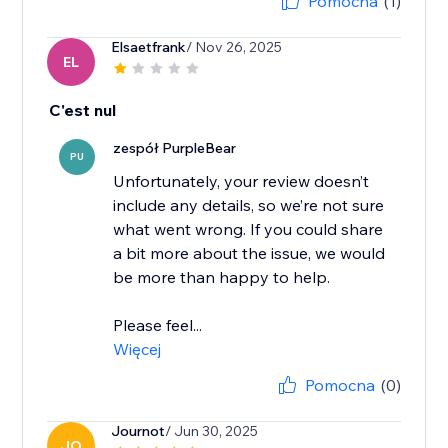
Pomocna
(1)
Elsaetfrank
/ Nov 26, 2025
EL
C'est nul
zespół PurpleBear
PU
Unfortunately, your review doesn’t
include any details, so we’re not sure
what went wrong. If you could share
a bit more about the issue, we would
be more than happy to help.
Please feel...
Więcej
Pomocna
(0)
Journot
/ Jun 30, 2025
JO