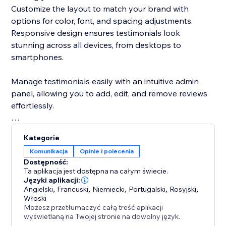
Customize the layout to match your brand with
options for color, font, and spacing adjustments.
Responsive design ensures testimonials look
stunning across all devices, from desktops to
smartphones.
Manage testimonials easily with an intuitive admin
panel, allowing you to add, edit, and remove reviews
effortlessly.
Elevate your site’s professionalism and engage
Kategorie
visitors with the Testimonials Grid+Slider app today.
Komunikacja
Opinie i polecenia
Dostępność:
Ta aplikacja jest dostępna na całym świecie.
Języki aplikacji:
Angielski
,
Francuski
,
Niemiecki
,
Portugalski
,
Rosyjski
,
Włoski
Możesz przetłumaczyć całą treść aplikacji
wyświetlaną na Twojej stronie na dowolny język.