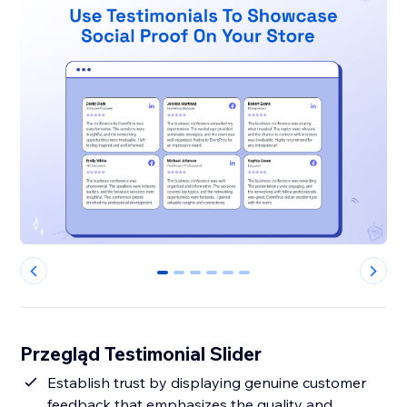
0
1
2
3
4
5
Przegląd Testimonial Slider
Establish trust by displaying genuine customer
feedback that emphasizes the quality and