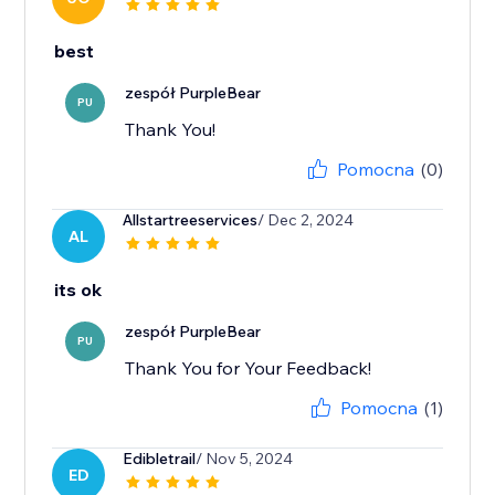
best
zespół PurpleBear
PU
Thank You!
Pomocna
(0)
Allstartreeservices
/ Dec 2, 2024
AL
its ok
zespół PurpleBear
PU
Thank You for Your Feedback!
Pomocna
(1)
Edibletrail
/ Nov 5, 2024
ED