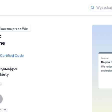
ikowana przez Wix
:
ne
Certified Code
ngażujące
kiety
ji
 plan