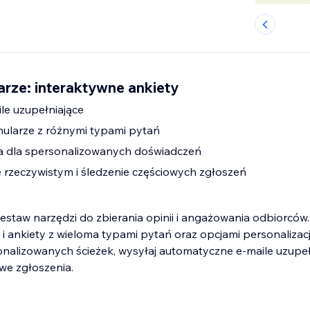
arze: interaktywne ankiety
ile uzupełniające
mularze z różnymi typami pytań
 dla spersonalizowanych doświadczeń
e rzeczywistym i śledzenie częściowych zgłoszeń
staw narzędzi do zbierania opinii i angażowania odbiorców
i ankiety z wieloma typami pytań oraz opcjami personalizacji
alizowanych ścieżek, wysyłaj automatyczne e-maile uzupełn
owe zgłoszenia.