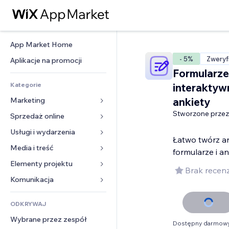
App Market Home
- 5%
Zweryf
Aplikacje na promocji
Formularze
Kategorie
interaktyw
ankiety
Marketing
Stworzone przez
Sprzedaż online
Reklamy
Smartfon
Usługi i wydarzenia
Aplikacje do sklepów
Łatwo twórz a
Analityka
Wysyłka i dostawa
Media i treść
Hotele
formularze i an
Social media
Przyciski sprzedaży
Wydarzenia
Elementy projektu
Galeria
Brak recenz
SEO
Zajęcia on-line
Restauracje
Muzyka
Mapy i nawigacja
Komunikacja 
Zaangażowanie
Druk na żądanie
Nieruchomości
Podkasty
Prywatność i bezpieczeństwo
Formularze
Listy witryn
Rachunkowość
ODKRYWAJ
Rezerwacje
Fotografia
Zegar
Blog
E-mail
Kupony i lojalność
Wybrane przez zespół
Film
Szablony stron
Ankiety
Dostępny darmowy