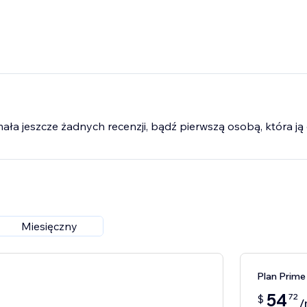
mała jeszcze żadnych recenzji, bądź pierwszą osobą, która ją 
Miesięczny
Plan Prime
54
72
$
/