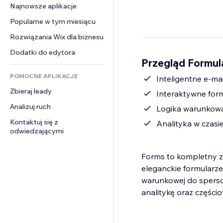
Konwersja
Rozwiązania dla 
Najnowsze aplikacje
PDF
Efekty obrazu
Czat
magazynowania
Udostępnianie plików
Popularne w tym miesiącu
Przyciski i menu
Komentarze
Dropshipping
Wiadomości
Banery i odznaki
Rozwiązania Wix dla biznesu
Telefon
Ceny i subskrypcja
Usługi związane z treścią
Kalkulatory
Społeczność
Dodatki do edytora
Crowdfunding
Przegląd Formul
Efekty tekstowe
Szukaj
Opinie i polecenia
Żywność i napoje
POMOCNE APLIKACJE
Pogoda
Inteligentne e-ma
CRM
Zbieraj leady
Wykresy i tabele
Interaktywne for
Analizuj ruch
Logika warunkowa
Kontaktuj się z 
Analityka w czasi
odwiedzającymi
Forms to kompletny ze
eleganckie formularze 
warunkowej do sperson
analitykę oraz części