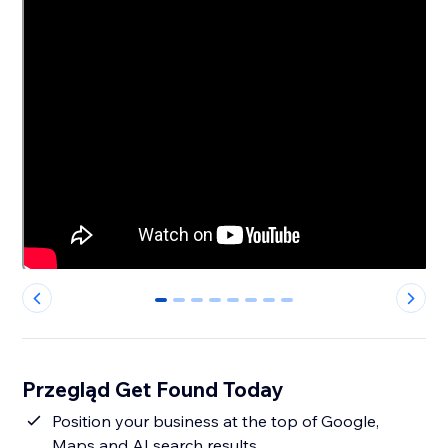
0
1
2
3
4
5
6
7
Przegląd Get Found Today
Position your business at the top of Google,
Maps and AI search results