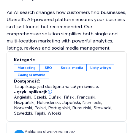
As AI search changes how customers find businesses,
Uberall’s AI-powered platform ensures your business
isn't just found, but recommended. Our
comprehensive solution simplifies both single and
multi-location marketing with powerful analytics,
listings, reviews and social media management.
Kategorie
Marketing
SEO
Social media
Listy witryn
Zaangażowanie
Dostępność:
Ta aplikacja jest dostępna na całym świecie.
Języki aplikacji:
Angielski
,
Czeski
,
Duński
,
Fiński
,
Francuski
,
Hiszpański
,
Holenderski
,
Japoński
,
Niemiecki
,
Norweski
,
Polski
,
Portugalski
,
Rumuński
,
Słowacki
,
Szwedzki
,
Tajski
,
Włoski
Aplikacja stworzona przez