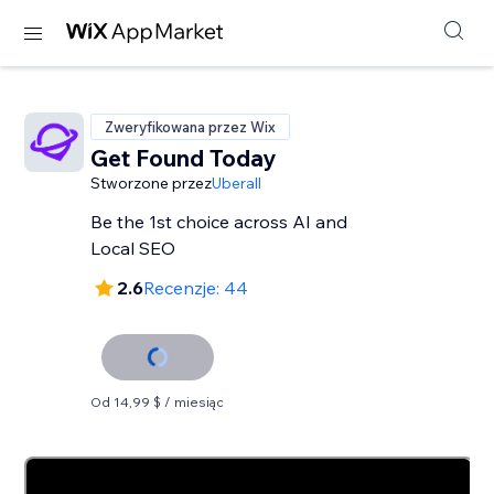
Zweryfikowana przez Wix
Get Found Today
Stworzone przez
Uberall
Be the 1st choice across AI and
Local SEO
2.6
Recenzje: 44
Od 14,99 $ / miesiąc