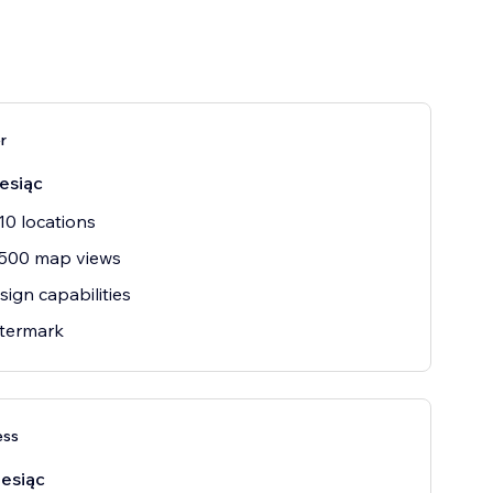
r
esiąc
10 locations
 500 map views
sign capabilities
termark
ess
iesiąc