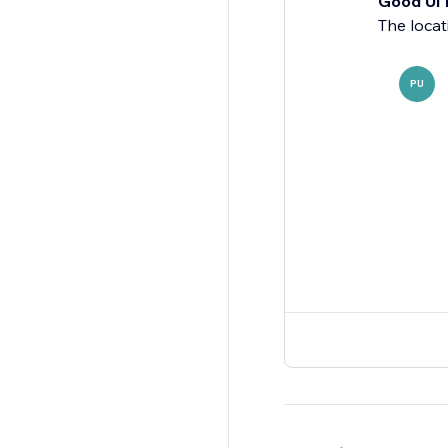
Good UI 
The locat
PU