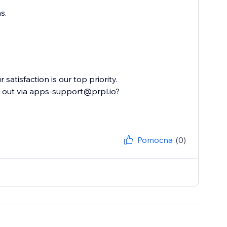
s.
satisfaction is our top priority.
h out via apps-support@prpl.io?
Pomocna
(0)