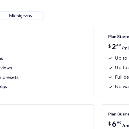
Miesięczny
Plan Starte
2
49
$
/mi
Up to 
ns
Up to
 views
Full de
n presets
No wa
play
Plan Busin
6
99
$
/m