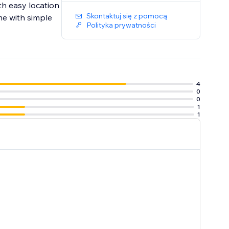
th easy location
Skontaktuj się z pomocą
ime with simple
Polityka prywatności
4
0
0
1
1