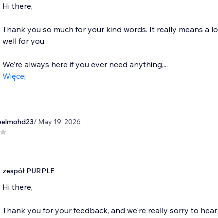
Hi there,
Thank you so much for your kind words. It really means a l
well for you.
We’re always here if you ever need anything,...
Więcej
eelmohd23
/ May 19, 2026
zespół PURPLE
Hi there,
Thank you for your feedback, and we're really sorry to hea