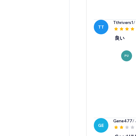
Tthrivers1
/
TT
良い
PU
Gene477
/
GE