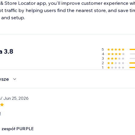
p & Store Locator app, you'll improve customer experience wi
ot traffic by helping users find the nearest store, and save t
 and setup.
5
a 3.8
4
3
2
1
wsze
s
/ Jun 25, 2026
!
zespół PURPLE