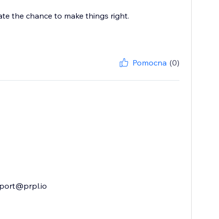
iate the chance to make things right.
Pomocna
(0)
pport@prpl.io