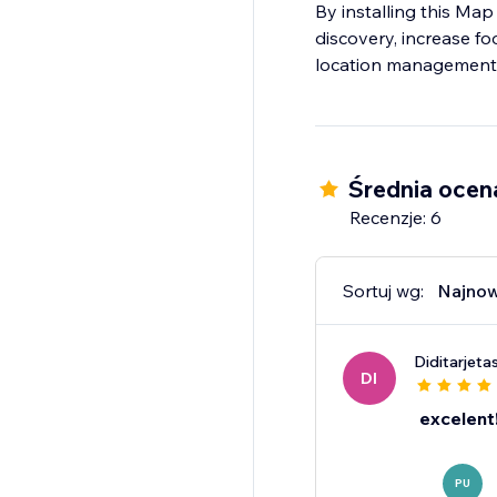
By installing this Ma
discovery, increase fo
location management
Średnia ocen
Recenzje: 6
Sortuj wg:
Najno
Diditarjeta
DI
excelent
PU