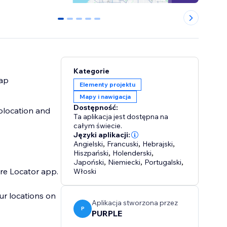
0
1
2
3
4
Kategorie
map
Elementy projektu
Mapy i nawigacja
Dostępność:
olocation and
Ta aplikacja jest dostępna na
całym świecie.
Języki aplikacji:
Angielski
,
Francuski
,
Hebrajski
,
Hiszpański
,
Holenderski
,
Japoński
,
Niemiecki
,
Portugalski
,
ore Locator app.
Włoski
our locations on
Aplikacja stworzona przez
P
PURPLE