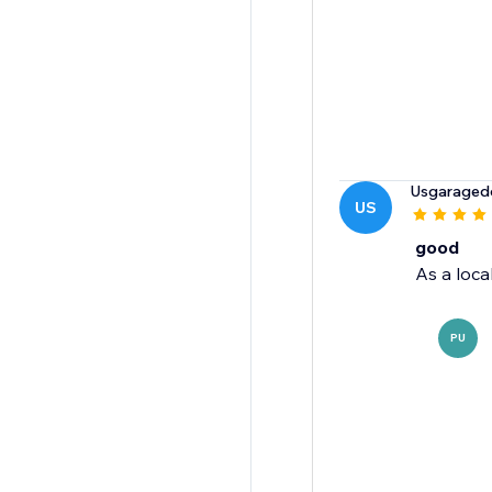
Usgaragedo
US
good
As a loc
PU