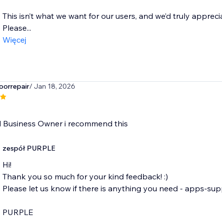
This isn’t what we want for our users, and we’d truly apprec
Please...
Więcej
orrepair
/ Jan 18, 2026
al Business Owner i recommend this
zespół PURPLE
Hi!
Thank you so much for your kind feedback! :)
Please let us know if there is anything you need - apps-su
PURPLE