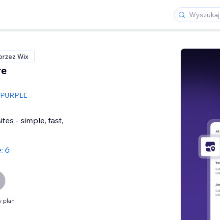
przez Wix
re
PURPLE
tes - simple, fast,
: 6
 plan