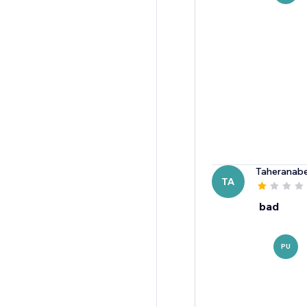
Taheranab
TA
bad
PU