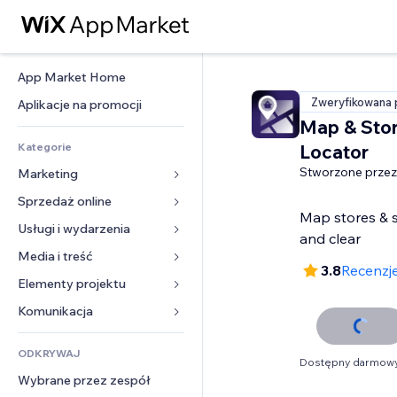
App Market Home
Zweryfikowana 
Aplikacje na promocji
Map & Sto
Kategorie
Locator
Stworzone przez
Marketing
Sprzedaż online
Reklamy
Map stores & si
Smartfon
Usługi i wydarzenia
Aplikacje do sklepów
and clear
Analityka
Wysyłka i dostawa
Media i treść
Hotele
3.8
Recenzje
Social media
Przyciski sprzedaży
Wydarzenia
Elementy projektu
Galeria
SEO
Zajęcia on-line
Restauracje
Muzyka
Mapy i nawigacja
Komunikacja 
Zaangażowanie
Druk na żądanie
Nieruchomości
Podkasty
Prywatność i bezpieczeństwo
Formularze
Listy witryn
Rachunkowość
ODKRYWAJ
Rezerwacje
Fotografia
Zegar
Blog
Dostępny darmowy
E-mail
Kupony i lojalność
Wybrane przez zespół
Film
Szablony stron
Ankiety