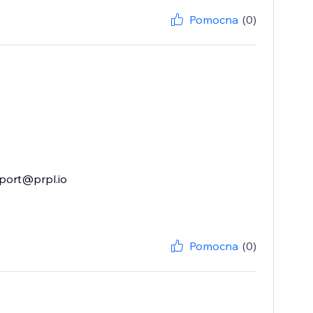
Pomocna
(0)
pport@prpl.io
Pomocna
(0)