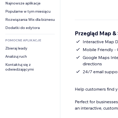
Konwersja
Rozwiązania dla 
Najnowsze aplikacje
PDF
Efekty obrazu
Czat
magazynowania
Udostępnianie plików
Popularne w tym miesiącu
Przyciski i menu
Komentarze
Dropshipping
Wiadomości
Banery i odznaki
Rozwiązania Wix dla biznesu
Telefon
Ceny i subskrypcja
Usługi związane z treścią
Kalkulatory
Społeczność
Dodatki do edytora
Crowdfunding
Przegląd Map & 
Efekty tekstowe
Szukaj
Opinie i polecenia
Żywność i napoje
POMOCNE APLIKACJE
Pogoda
Interactive Map D
CRM
Zbieraj leady
Wykresy i tabele
Mobile Friendly -
Analizuj ruch
Google Maps Integ
directions
Kontaktuj się z 
odwiedzającymi
24/7 email suppor
Help customers find y
Perfect for businesses
an interactive, custom