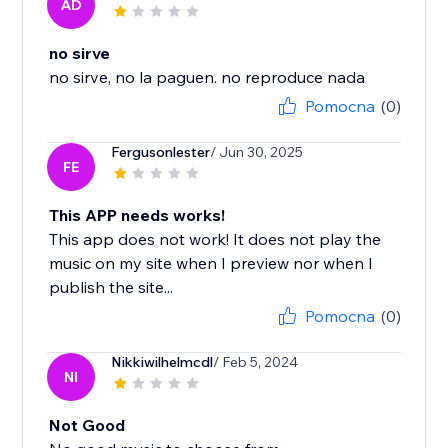
AD
no sirve
no sirve, no la paguen. no reproduce nada
Pomocna
(0)
Fergusonlester
/ Jun 30, 2025
FE
This APP needs works!
This app does not work! It does not play the
music on my site when I preview nor when I
publish the site...
Pomocna
(0)
Nikkiwilhelmcdl
/ Feb 5, 2024
NI
Not Good