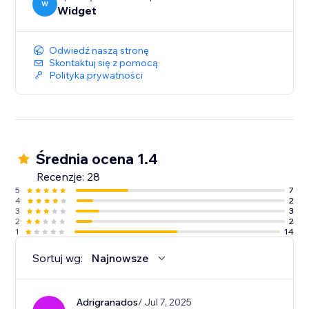
W
Widget
Odwiedź naszą stronę
Skontaktuj się z pomocą
Polityka prywatności
Średnia ocena 1.4
Recenzje: 28
5
7
4
2
3
3
2
2
1
14
Sortuj wg:
Najnowsze
Adrigranados
/ Jul 7, 2025