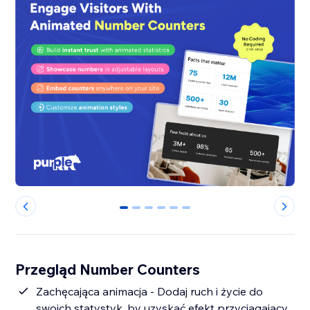
0
1
2
3
4
5
Przegląd Number Counters
Zachęcająca animacja - Dodaj ruch i życie do
swoich statystyk, by uzyskać efekt przyciągający