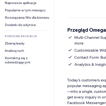
Konwersja
Rozwiązania dla 
Najnowsze aplikacje
PDF
Efekty obrazu
Czat
magazynowania
Udostępnianie plików
Popularne w tym miesiącu
Przyciski i menu
Komentarze
Dropshipping
Wiadomości
Banery i odznaki
Rozwiązania Wix dla biznesu
Telefon
Ceny i subskrypcja
Usługi związane z treścią
Kalkulatory
Społeczność
Dodatki do edytora
Crowdfunding
Przegląd Omega
Efekty tekstowe
Szukaj
Opinie i polecenia
Żywność i napoje
POMOCNE APLIKACJE
Pogoda
Multi-Channel Su
CRM
more
Zbieraj leady
Wykresy i tabele
Customizable Widge
Analizuj ruch
Contact Form: Buil
Kontaktuj się z 
odwiedzającymi
Analytics & Insigh
Today’s customers ex
popular messaging a
—into a single, custom
get every inquiry in 
Facebook Messenger C