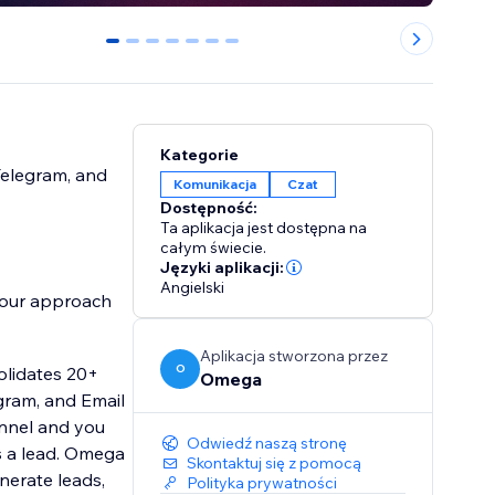
0
1
2
3
4
5
6
Kategorie
Telegram, and
Komunikacja
Czat
Dostępność:
Ta aplikacja jest dostępna na
całym świecie.
Języki aplikacji:
Angielski
 your approach
Aplikacja stworzona przez
O
olidates 20+
Omega
ram, and Email
annel and you
Odwiedź naszą stronę
s a lead. Omega
Skontaktuj się z pomocą
erate leads,
Polityka prywatności