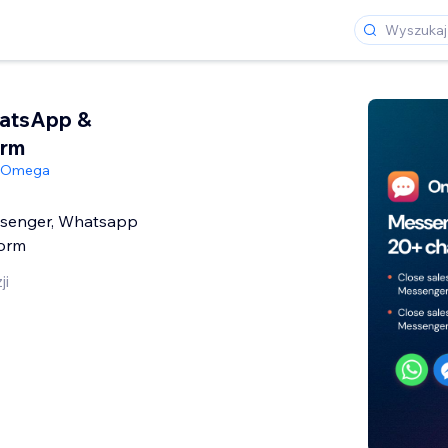
atsApp &
orm
Omega
ssenger, Whatsapp
Form
ji