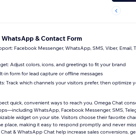
 WhatsApp & Contact Form
pport: Facebook Messenger, WhatsApp, SMS, Viber, Email, 
t: Adjust colors, icons, and greetings to fit your brand
t-in form for lead capture or offline messages
ts: Track which channels your visitors prefer, then optimize
pect quick, convenient ways to reach you. Omega Chat cons
pps—including WhatsApp, Facebook Messenger, SMS, Teleg
izable widget on your site. Visitors choose their favorite ch
one place, making it easy to respond promptly and never mis
hat & WhatsApp Chat help increase sales conversions, gen