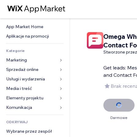
App Market Home
Omega Wh
Aplikacje na promocji
Contact F
Kategorie
Stworzone przez
Marketing
Get leads: Me
Sprzedaż online
Reklamy
and Contact 
Smartfon
Usługi i wydarzenia
Aplikacje do sklepów
Brak recenz
Analityka
Wysyłka i dostawa
Media i treść
Hotele
Social media
Przyciski sprzedaży
Wydarzenia
Elementy projektu
Galeria
SEO
Zajęcia on-line
Restauracje
Muzyka
Mapy i nawigacja
Komunikacja 
Zaangażowanie
Druk na żądanie
Nieruchomości
Podkasty
Prywatność i bezpieczeństwo
Formularze
Darmowe
Listy witryn
Rachunkowość
ODKRYWAJ
Rezerwacje
Fotografia
Zegar
Blog
E-mail
Kupony i lojalność
Wybrane przez zespół
Film
Szablony stron
Ankiety