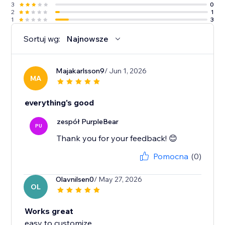
3
0
2
1
1
3
Sortuj wg:
Najnowsze
Majakarlsson9
/ Jun 1, 2026
MA
everything's good
zespół PurpleBear
PU
Thank you for your feedback! 😊
Pomocna
(0)
Olavnilsen0
/ May 27, 2026
OL
Works great
easy to customize