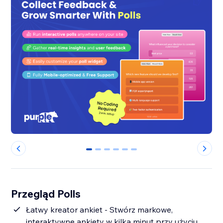
0
1
2
3
4
5
Przegląd Polls
Łatwy kreator ankiet - Stwórz markowe,
interaktywne ankiety w kilka minut przy użyciu