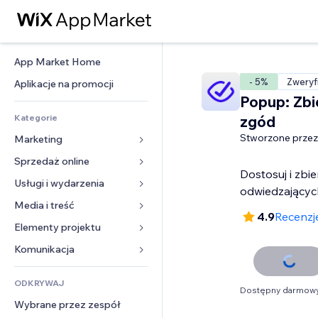
App Market Home
- 5%
Zweryf
Aplikacje na promocji
Popup: Zbi
Kategorie
zgód
Stworzone przez
Marketing
Sprzedaż online
Reklamy
Dostosuj i zbi
Smartfon
Usługi i wydarzenia
Aplikacje do sklepów
odwiedzającyc
Analityka
Wysyłka i dostawa
Media i treść
Hotele
4.9
Recenzje
Social media
Przyciski sprzedaży
Wydarzenia
Elementy projektu
Galeria
SEO
Zajęcia on-line
Restauracje
Muzyka
Mapy i nawigacja
Komunikacja 
Zaangażowanie
Druk na żądanie
Nieruchomości
Podkasty
Prywatność i bezpieczeństwo
Formularze
Listy witryn
Rachunkowość
ODKRYWAJ
Rezerwacje
Fotografia
Zegar
Blog
Dostępny darmowy
E-mail
Kupony i lojalność
Wybrane przez zespół
Film
Szablony stron
Ankiety