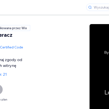
ikowana przez Wix
eracz
Certified Code
eraj zgody od
h witrynę
: 21
 plan