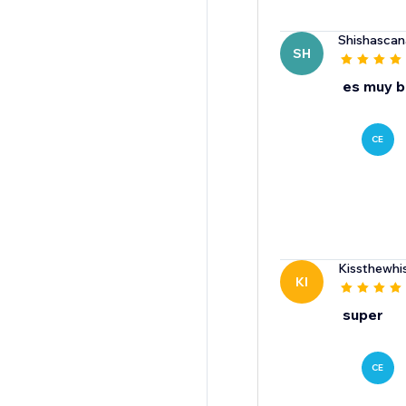
Shishascan
SH
es muy 
CE
Kissthewhi
KI
super
CE