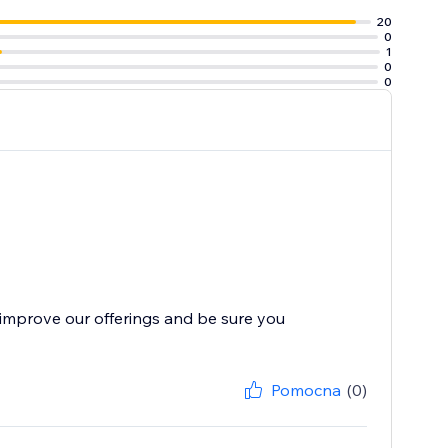
20
0
1
0
0
improve our offerings and be sure you
Pomocna
(0)