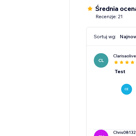
Średnia ocen
Recenzje: 21
Sortuj wg:
Najno
Clarisaoliv
CL
Test
CE
Chris08132