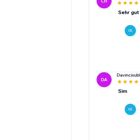
CH
Sehr gut
CE
Davincisub
DA
Sim
CE