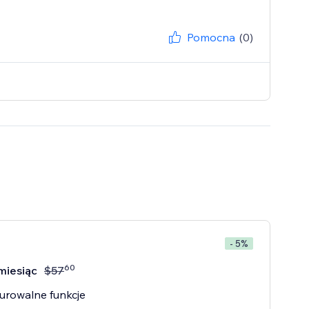
Pomocna
(0)
- 5%
60
miesiąc
$
57
urowalne funkcje