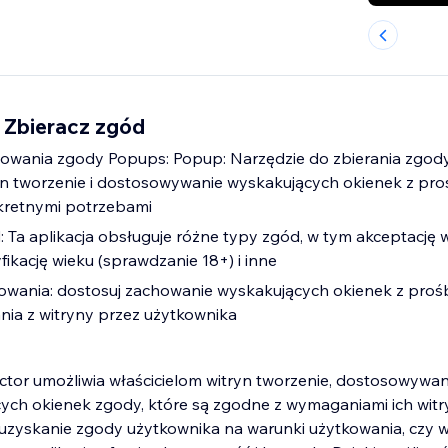
 Zbieracz zgód
owania zgody Popups: Popup: Narzędzie do zbierania zgody
ryn tworzenie i dostosowywanie wyskakujących okienek z pr
nkretnymi potrzebami
 Ta aplikacja obsługuje różne typy zgód, w tym akceptację
fikację wieku (sprawdzanie 18+) i inne
howania: dostosuj zachowanie wyskakujących okienek z pro
ia z witryny przez użytkownika
tor umożliwia właścicielom witryn tworzenie, dostosowywani
ch okienek zgody, które są zgodne z wymaganiami ich witry
 uzyskanie zgody użytkownika na warunki użytkowania, czy w