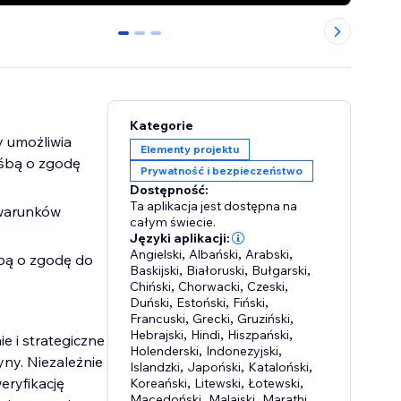
0
1
2
Kategorie
 umożliwia
Elementy projektu
ośbą o zgodę
Prywatność i bezpieczeństwo
Dostępność:
Ta aplikacja jest dostępna na
 warunków
całym świecie.
Języki aplikacji:
Angielski
,
Albański
,
Arabski
,
śbą o zgodę do
Baskijski
,
Białoruski
,
Bułgarski
,
Chiński
,
Chorwacki
,
Czeski
,
Duński
,
Estoński
,
Fiński
,
Francuski
,
Grecki
,
Gruziński
,
Hebrajski
,
Hindi
,
Hiszpański
,
e i strategiczne
Holenderski
,
Indonezyjski
,
ny. Niezależnie
Islandzki
,
Japoński
,
Kataloński
,
eryfikację
Koreański
,
Litewski
,
Łotewski
,
Macedoński
,
Malajski
,
Marathi
,