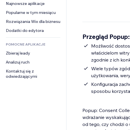
Konwersja
Rozwiązania dla 
Najnowsze aplikacje
PDF
Efekty obrazu
Czat
magazynowania
Udostępnianie plików
Popularne w tym miesiącu
Przyciski i menu
Komentarze
Dropshipping
Wiadomości
Banery i odznaki
Rozwiązania Wix dla biznesu
Telefon
Ceny i subskrypcja
Usługi związane z treścią
Kalkulatory
Społeczność
Dodatki do edytora
Crowdfunding
Przegląd Popup:
Efekty tekstowe
Szukaj
Opinie i polecenia
Żywność i napoje
POMOCNE APLIKACJE
Pogoda
Możliwość dostos
CRM
właścicielom wit
Zbieraj leady
Wykresy i tabele
zgodnie z ich ko
Analizuj ruch
Wiele typów zgód:
Kontaktuj się z 
użytkowania, wery
odwiedzającymi
Konfiguracja zac
sposobu korzystan
Popup: Consent Collec
wdrażanie wyskakujący
od tego, czy chodzi o