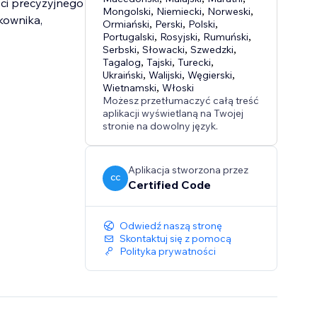
ści precyzyjnego
Mongolski
,
Niemiecki
,
Norweski
,
kownika,
Ormiański
,
Perski
,
Polski
,
Portugalski
,
Rosyjski
,
Rumuński
,
Serbski
,
Słowacki
,
Szwedzki
,
Tagalog
,
Tajski
,
Turecki
,
Ukraiński
,
Walijski
,
Węgierski
,
Wietnamski
,
Włoski
Możesz przetłumaczyć całą treść
aplikacji wyświetlaną na Twojej
stronie na dowolny język.
Aplikacja stworzona przez
CC
Certified Code
Odwiedź naszą stronę
Skontaktuj się z pomocą
Polityka prywatności