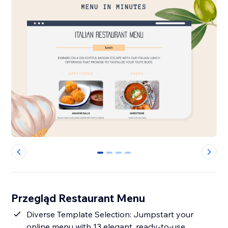
0
1
2
3
Przegląd Restaurant Menu
Diverse Template Selection: Jumpstart your
online menu with 13 elegant, ready-to-use