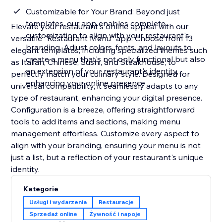
Customizable for Your Brand: Beyond just
templates, our app enables complete
Elevate your restaurant's online appeal with our
customization to align with your restaurant's
versatile "Restaurant Menu" app. Choose from 13
branding. Adjust colors, fonts, and layouts to
elegant templates, including specialized themes such
create a menu that's not only functional but also
as Italian, Chinese, Sushi, and Steakhouse, to
an extension of your restaurant's identity,
perfectly match your culinary style. Designed for
enhancing your online presence
universal compatibility, it seamlessly adapts to any
type of restaurant, enhancing your digital presence.
Configuration is a breeze, offering straightforward
tools to add items and sections, making menu
management effortless. Customize every aspect to
align with your branding, ensuring your menu is not
just a list, but a reflection of your restaurant's unique
identity.
Kategorie
Usługi i wydarzenia
Restauracje
Sprzedaż online
Żywność i napoje