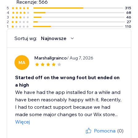
Recenzje: 566
5
315
4
68
3
46
2
27
1
110
Sortuj wg:
Najnowsze
Marshallgrainco
/ Aug 7, 2026
MA
Started off on the wrong foot but ended on
a high
We have had the app installed for a while and
have been reasonably happy with it. Recently,
I had to contact support because we had
made some major changes to our Wix store...
Więcej
Pomocna
(0)