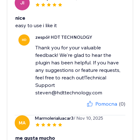
JI
nice
easy to use i like it
zespół HDT TECHNOLOGY
HD
Thank you for your valuable
feedback! We're glad to hear the
plugin has been helpful. If you have
any suggestions or feature requests,
feel free to reach out!Technical
Support
steven@hdttechnology.com
Pomocna
(0)
Marmolerialuacar3
/ Nov 10, 2025
MA
me gusta mucho