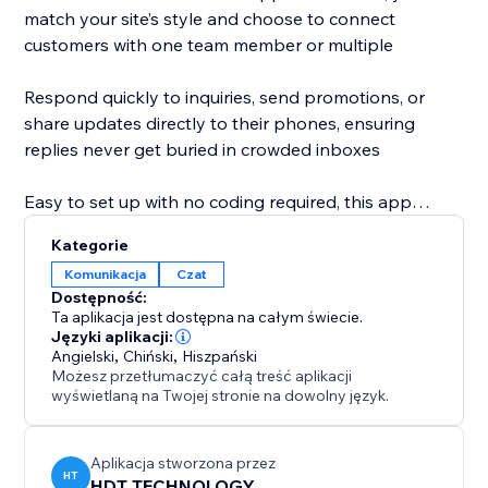
match your site’s style and choose to connect
customers with one team member or multiple
Respond quickly to inquiries, send promotions, or
share updates directly to their phones, ensuring
replies never get buried in crowded inboxes
Easy to set up with no coding required, this app
boosts engagement, builds trust, and drives
Kategorie
conversions. Stand out with a seamless, mobile-
Komunikacja
Czat
friendly chat experience that feels personal and fun
Dostępność:
Ta aplikacja jest dostępna na całym świecie.
Add the WhatsApp Chat Contact Us to your website
Języki aplikacji:
Angielski
,
Chiński
,
Hiszpański
today and start turning clicks into connections
Możesz przetłumaczyć całą treść aplikacji
wyświetlaną na Twojej stronie na dowolny język.
Aplikacja stworzona przez
HT
HDT TECHNOLOGY