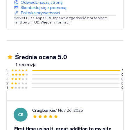
Odwiedź naszą stronę
Skontaktuj się z pomocą
Polityka prywatności
Market Push Apps SRL zapewnia zgodność z przepisami
handlowymi UE. Więcej informacji
Średnia ocena 5.0
1 recenzja
5
1
4
0
3
0
2
0
1
0
Craigbankie
/ Nov 26, 2025
CR
First time using it, great addition to my site