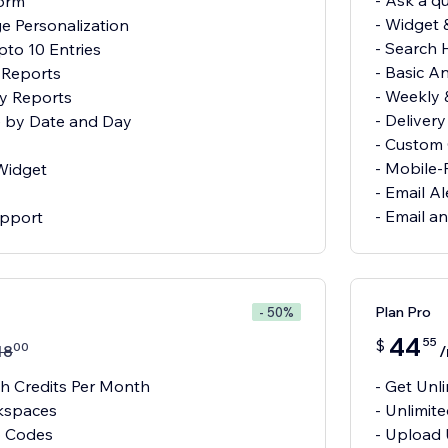
- Ask a q
Form
- Widget 
e Personalization
- Search 
pto 10 Entries
- Basic A
& Reports
- Weekly
y Reports
- Deliver
te by Date and Day
- Custom
- Mobile-
 Widget
- Email Al
- Email a
upport
Plan Pro
- 50%
44
55
$
00
18
/
ch Credits Per Month
- Get Unl
kspaces
- Unlimit
p Codes
- Upload 