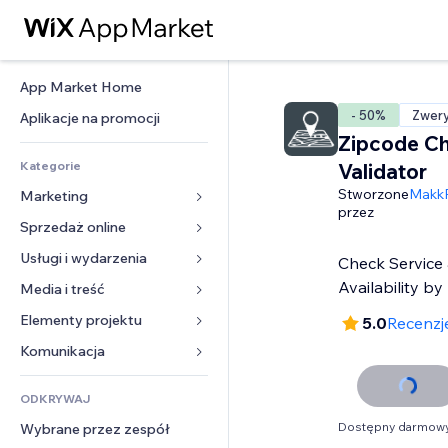
App Market Home
- 50%
Zwery
Aplikacje na promocji
Zipcode Ch
Kategorie
Validator
Stworzone
MakkP
Marketing
przez
Sprzedaż online
Reklamy
Smartfon
Usługi i wydarzenia
Aplikacje do sklepów
Check Service
Analityka
Wysyłka i dostawa
Availability by
Media i treść
Hotele
Social media
Przyciski sprzedaży
Wydarzenia
Elementy projektu
Galeria
5.0
Recenzje
SEO
Zajęcia on-line
Restauracje
Muzyka
Mapy i nawigacja
Komunikacja 
Zaangażowanie
Druk na żądanie
Nieruchomości
Podkasty
Prywatność i bezpieczeństwo
Formularze
Listy witryn
Rachunkowość
ODKRYWAJ
Rezerwacje
Fotografia
Zegar
Blog
E-mail
Kupony i lojalność
Dostępny darmowy
Wybrane przez zespół
Film
Szablony stron
Ankiety