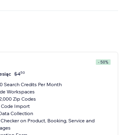
- 50%
50
esiąc
$
4
00 Search Credits Per Month
Code Workspaces
2,000 Zip Codes
P Code Import
 Data Collection
 Checker on Product, Booking, Service and
ages