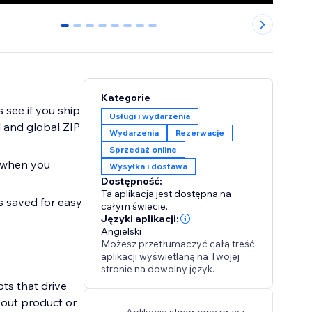
0
1
2
3
4
5
6
7
Kategorie
 see if you ship
Usługi i wydarzenia
l and global ZIP
Wydarzenia
Rezerwacje
Sprzedaż online
s when you
Wysyłka i dostawa
Dostępność:
Ta aplikacja jest dostępna na
s saved for easy
całym świecie.
Języki aplikacji:
Angielski
Możesz przetłumaczyć całą treść
aplikacji wyświetlaną na Twojej
stronie na dowolny język.
ts that drive
bout product or