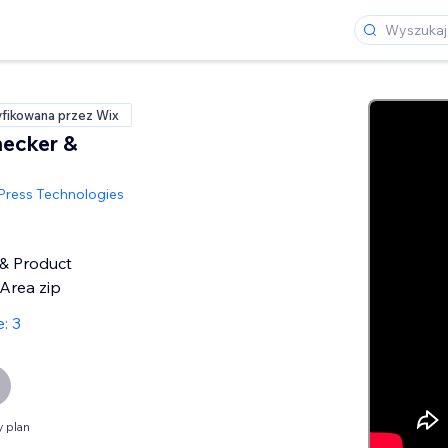
fikowana przez Wix
ecker &
ress Technologies
 & Product
 Area zip
: 3
 plan