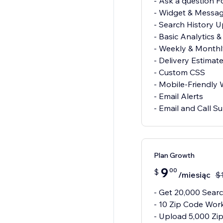
- Ask a question 
- Widget & Messag
- Search History U
- Basic Analytics 
- Weekly & Monthl
- Delivery Estima
- Custom CSS
- Mobile-Friendly
- Email Alerts
- Email and Call S
Plan Growth
9
00
$
/miesiąc
$
- Get 20,000 Sear
- 10 Zip Code Wor
- Upload 5,000 Zi