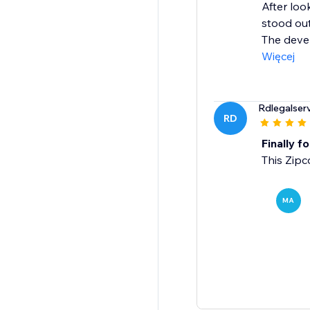
After loo
stood out
The devel
Więcej
Rdlegalser
RD
Finally f
This Zipc
MA