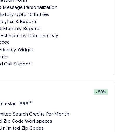
uestion Form
& Message Personalization
History Upto 10 Entries
nalytics & Reports
 & Monthly Reports
y Estimate by Date and Day
 CSS
Friendly Widget
erts
nd Call Support
- 50%
10
miesiąc
$
89
imited Search Credits Per Month
ed Zip Code Workspaces
Unlimited Zip Codes