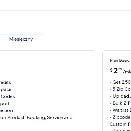
Miesięczny
Plan Basic
2
25
$
/mi
- Get 2,5
redits
- 5 Zip 
space
- Upload 
p Codes
- Bulk ZI
mport
- Waitlist
lection
- Zipcode
 on Product, Booking, Service and
Custom P