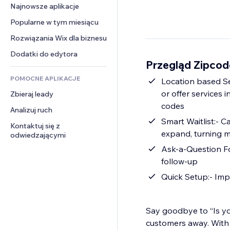
Konwersja
Rozwiązania dla 
Najnowsze aplikacje
PDF
Efekty obrazu
Czat
magazynowania
Udostępnianie plików
Popularne w tym miesiącu
Przyciski i menu
Komentarze
Dropshipping
Wiadomości
Banery i odznaki
Rozwiązania Wix dla biznesu
Telefon
Ceny i subskrypcja
Usługi związane z treścią
Kalkulatory
Społeczność
Dodatki do edytora
Crowdfunding
Przegląd Zipcod
Efekty tekstowe
Szukaj
Opinie i polecenia
Żywność i napoje
POMOCNE APLIKACJE
Pogoda
Location based Se
CRM
or offer services 
Zbieraj leady
Wykresy i tabele
codes
Analizuj ruch
Smart Waitlist:- 
Kontaktuj się z 
expand, turning m
odwiedzającymi
Ask-a-Question Fo
follow-up
Quic
Say goodbye to “Is you
customers away. With 