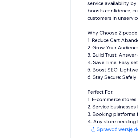
service availability b
boosts confidence, cut
customers in unservi
Why Choose Zipcode C
1. Reduce Cart Aband
2. Grow Your Audience:
3. Build Trust: Answe
4. Save Time: Easy se
5. Boost SEO: Lightwei
6. Stay Secure: Safel
Perfect For:
1. E-commerce stores 
2. Service businesses 
3. Booking platforms 
4. Any store needing 
Sprawdź wersję de