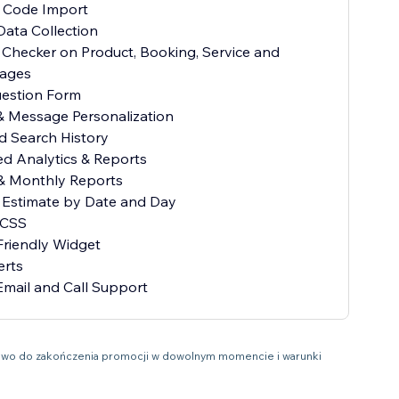
P Code Import
 Data Collection
 Checker on Product, Booking, Service and
ages
uestion Form
& Message Personalization
ed Search History
d Analytics & Reports
 & Monthly Reports
y Estimate by Date and Day
 CSS
Friendly Widget
erts
 Email and Call Support
 prawo do zakończenia promocji w dowolnym momencie i warunki