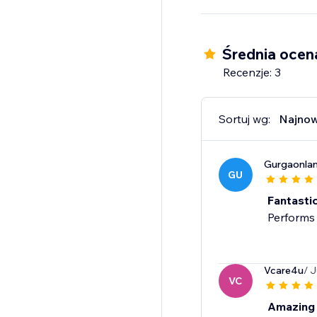
Średnia ocen
Recenzje: 3
Sortuj wg:
Najno
Gurgaonla
GU
Fantastic
Performs 
Vcare4u
/ J
VC
Amazing 