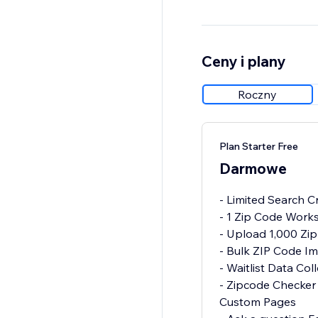
Ceny i plany
Roczny
Plan Starter Free
Darmowe
- Limited Search C
- 1 Zip Code Work
- Upload 1,000 Zi
- Bulk ZIP Code I
- Waitlist Data Col
- Zipcode Checker
Custom Pages