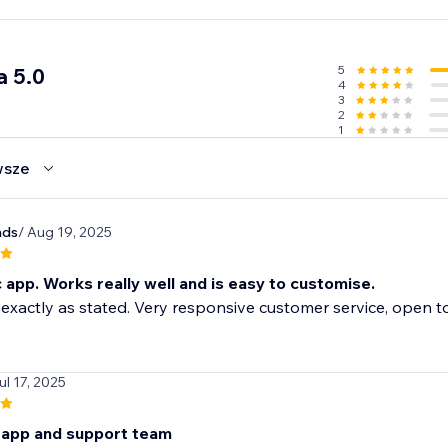
5
a 5.0
4
3
2
1
wsze
nds
/ Aug 19, 2025
 app. Works really well and is easy to customise.
exactly as stated. Very responsive customer service, open to
ul 17, 2025
app and support team