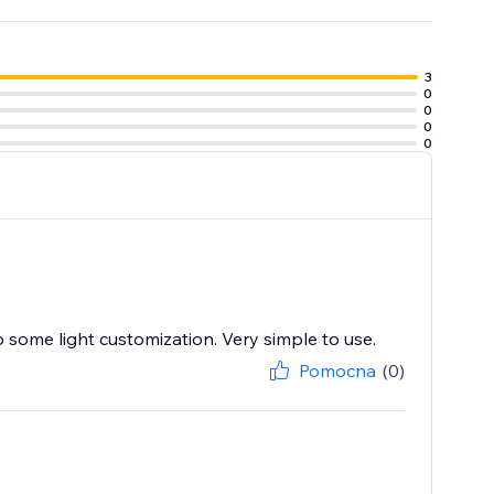
3
0
0
0
0
 some light customization. Very simple to use.
Pomocna
(0)