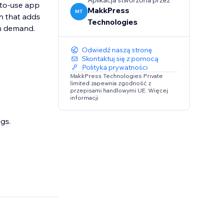
Aplikacja stworzona przez
y-to-use app
MakkPress
MT
on that adds
Technologies
on demand.
Odwiedź naszą stronę
Skontaktuj się z pomocą
Polityka prywatności
MakkPress Technologies Private
limited zapewnia zgodność z
przepisami handlowymi UE. Więcej
informacji
gs.