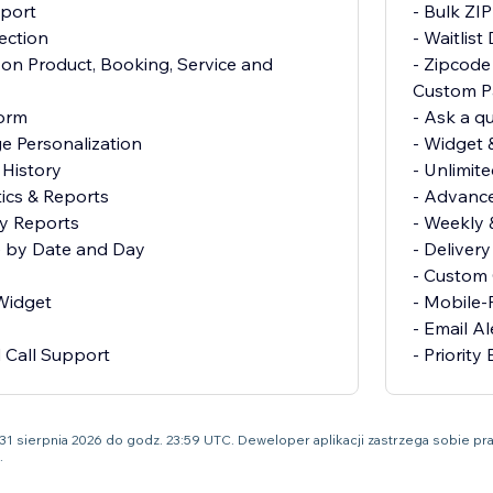
mport
- Bulk ZI
lection
- Waitlist
 on Product, Booking, Service and
- Zipcode
Custom P
Form
- Ask a q
e Personalization
- Widget 
 History
- Unlimit
ics & Reports
- Advance
y Reports
- Weekly
te by Date and Day
- Deliver
- Custom
 Widget
- Mobile-
- Email Al
d Call Support
- Priority
 31 sierpnia 2026 do godz. 23:59 UTC. Deweloper aplikacji zastrzega sobie
.