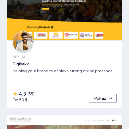
MP, IN
Digihakk
Helping your brand to achieve strong online presence
4,9
(
55
)
Pokaż
Od 50 $