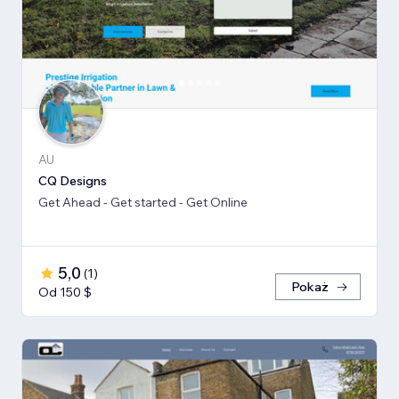
AU
CQ Designs
Get Ahead - Get started - Get Online
5,0
(
1
)
Pokaż
Od 150 $