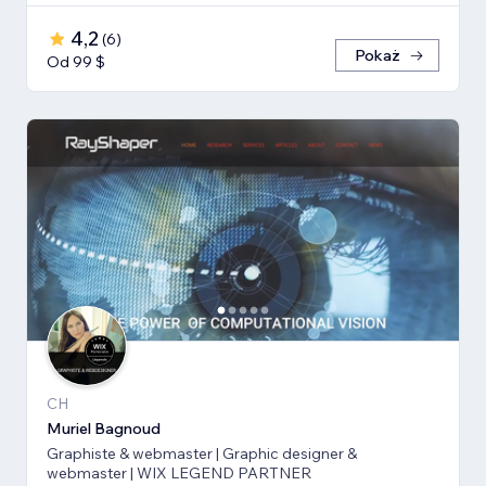
4,2
(
6
)
Pokaż
Od 99 $
CH
Muriel Bagnoud
Graphiste & webmaster | Graphic designer &
webmaster | WIX LEGEND PARTNER