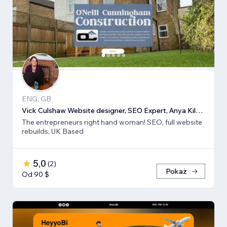
ENG, GB
Vick Culshaw Website designer, SEO Expert, Anya Kilsha LTD
The entrepreneurs right hand woman! SEO, full website
rebuilds, UK Based
5,0
(
2
)
Pokaż
Od 90 $