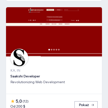
KA, IN
Saakshi Developer
Revolutionizing Web Development
5,0
(
12
)
Pokaż
Od 200 $