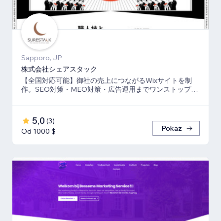
Sapporo, JP
株式会社シェアスタック
【全国対応可能】御社の売上につながるWixサイトを制
作。SEO対策・MEO対策・広告運用までワンストップ
で、伴走支援させて頂きます。
5,0
(
3
)
Pokaż
Od 1000 $