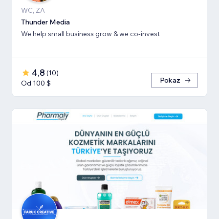
WC, ZA
Thunder Media
We help small business grow & we co-invest
4,8
(
10
)
Pokaż
Od 100 $