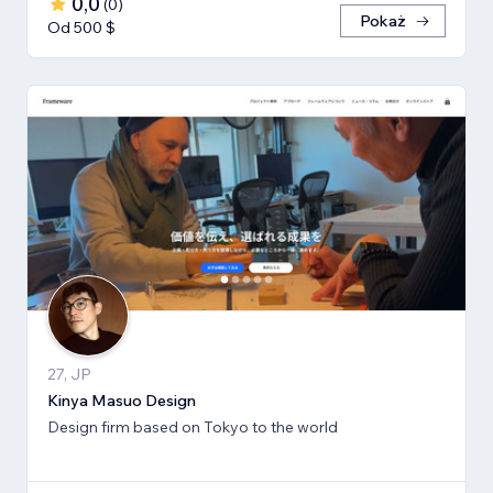
0,0
(
0
)
Pokaż
Od 500 $
27, JP
Kinya Masuo Design
Design firm based on Tokyo to the world