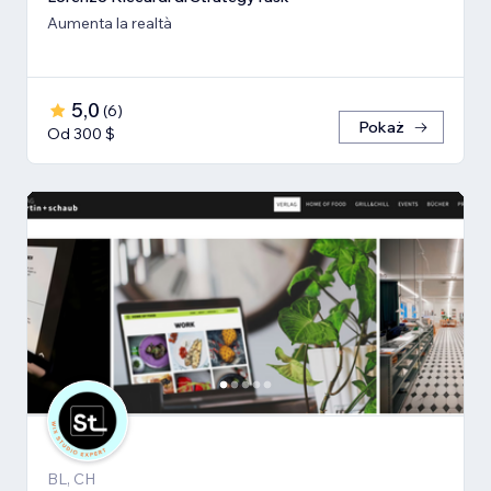
Aumenta la realtà
5,0
(
6
)
Pokaż
Od 300 $
BL, CH