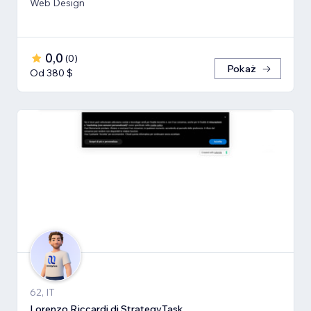
Web Design
0,0
(
0
)
Pokaż
Od 380 $
62, IT
Lorenzo Riccardi di StrategyTask