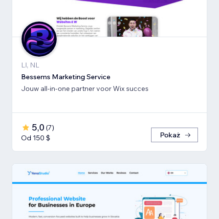
LI, NL
Bessems Marketing Service
Jouw all-in-one partner voor Wix succes
5,0
(
7
)
Pokaż
Od 150 $