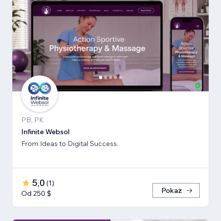
PB, PK
Infinite Websol
From Ideas to Digital Success.
5,0
(
1
)
Pokaż
Od 250 $