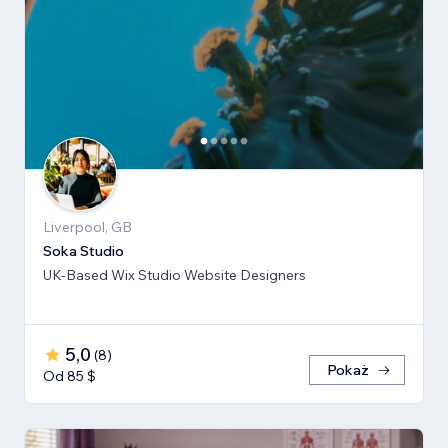
Liverpool, GB
Soka Studio
UK-Based Wix Studio Website Designers
5,0
(
8
)
Pokaż
Od 85 $