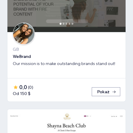
GB
WeBrand
Our mission is to make outstanding brands stand out!
0,0
(
0
)
Pokaż
Od 150 $