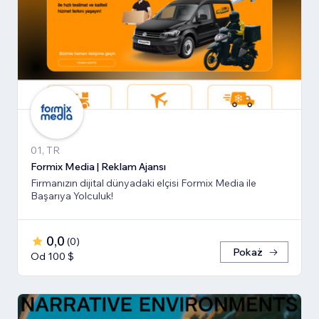
01, TR
Formix Media | Reklam Ajansı
Firmanızın dijital dünyadaki elçisi Formix Media ile
Başarıya Yolculuk!
0,0
(
0
)
Pokaż
Od 100 $