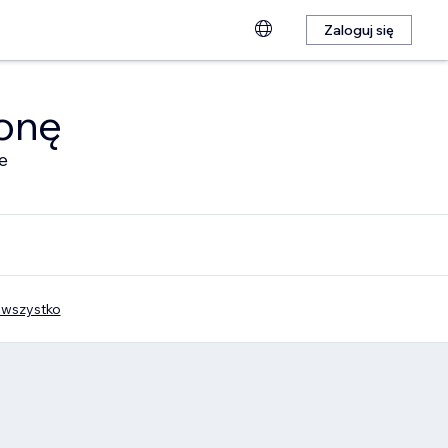
Zaloguj się
ronę
e
wszystko