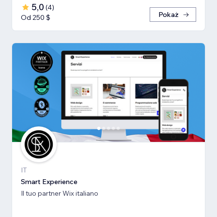
5,0
(
4
)
Pokaż
Od 250 $
IT
Smart Experience
Il tuo partner Wix italiano