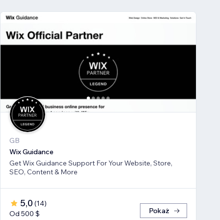
GB
Wix Guidance
Get Wix Guidance Support For Your Website, Store,
SEO, Content & More
5,0
(
14
)
Pokaż
Od 500 $