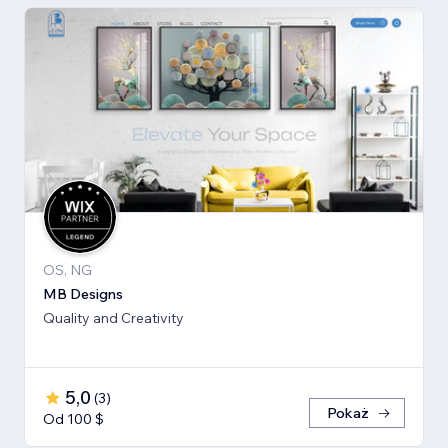
OS, NG
MB Designs
Quality and Creativity
5,0
(
3
)
Pokaż
Od 100 $