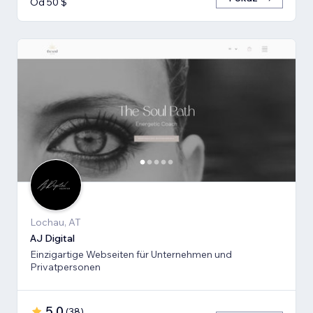
Od 50 $
Lochau, AT
AJ Digital
Einzigartige Webseiten für Unternehmen und
Privatpersonen
5,0
(
38
)