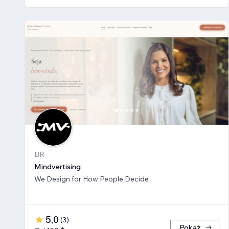
BR
Mindvertising
We Design for How People Decide
5,0
(
3
)
Pokaż