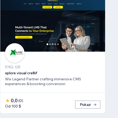
ENG, GB
xplore visual cre8if
Wix Legend Partner crafting immersive CMS
experiences & boosting conversion
0,0
(
0
)
Pokaż
Od 100 $