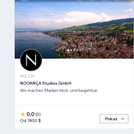
SG, CH
NOOANÇA Studios GmbH
Wir machen Marken klick- und begehbar.
0,0
(
0
)
Pokaż
Od 1800 $