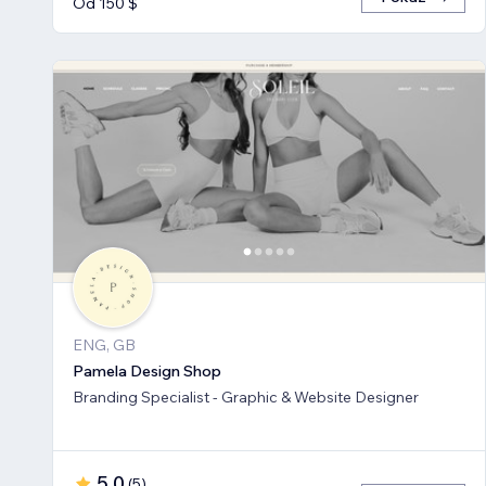
Od 150 $
ENG, GB
Pamela Design Shop
Branding Specialist - Graphic & Website Designer
5,0
(
5
)