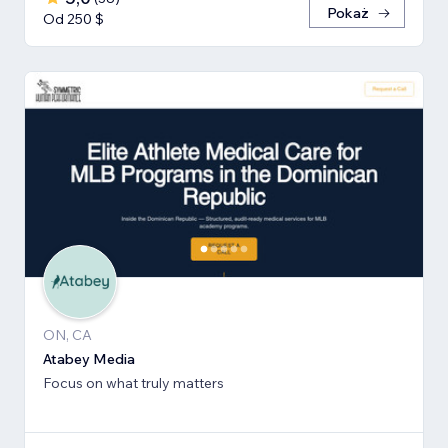
Pokaż
Od 250 $
ON, CA
Atabey Media
Focus on what truly matters