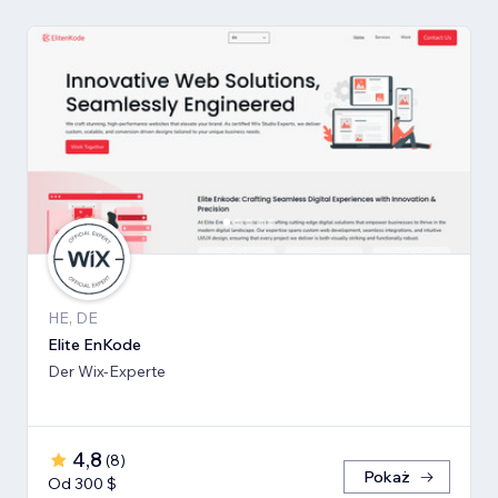
HE, DE
Elite EnKode
Der Wix-Experte
4,8
(
8
)
Pokaż
Od 300 $