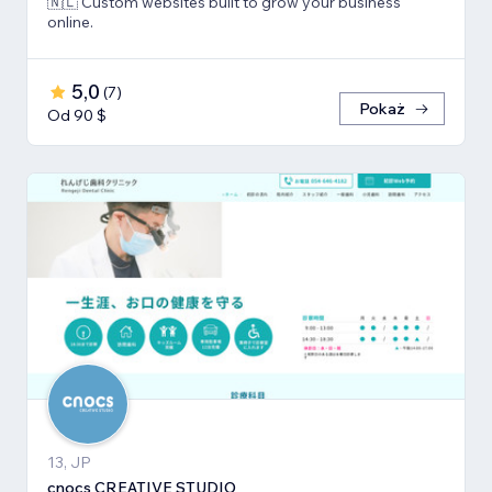
🇳🇱 Custom websites built to grow your business
online.
5,0
(
7
)
Pokaż
Od 90 $
13, JP
cnocs CREATIVE STUDIO