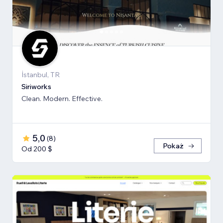
İstanbul, TR
Siriworks
Clean. Modern. Effective.
5,0
(
8
)
Pokaż
Od 200 $