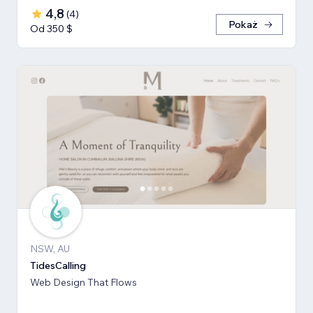
4,8
(
4
)
Pokaż
Od 350 $
NSW, AU
TidesCalling
Web Design That Flows