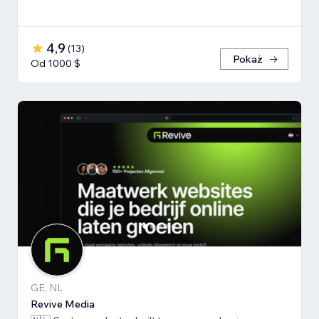
4,9
(
13
)
Pokaż
Od 1000 $
GE, NL
Revive Media