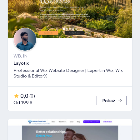
WB, IN
Layotix
Professional Wix Website Designer | Expert in Wix, Wix
Studio & EditorX
0,0
(
0
)
Pokaż
Od 199 $