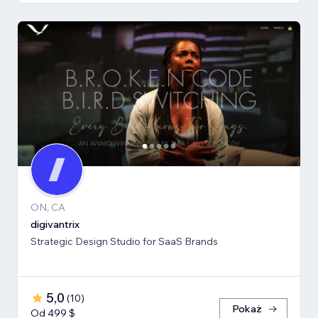
ON, CA
digivantrix
Strategic Design Studio for SaaS Brands
5,0
(
10
)
Pokaż
Od 499 $