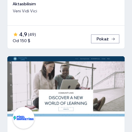
Aktasbilisim
Veni Vidi Vici
4,9
(
49
)
Pokaż
Od 150 $