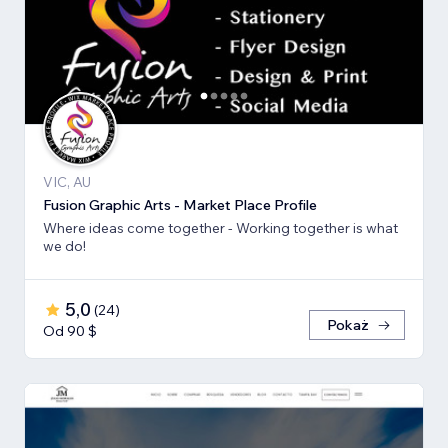
VIC, AU
Fusion Graphic Arts - Market Place Profile
Where ideas come together - Working together is what
we do!
5,0
(
24
)
Pokaż
Od 90 $