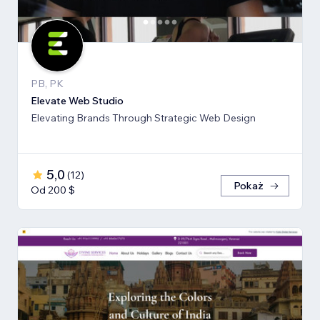
PB, PK
Elevate Web Studio
Elevating Brands Through Strategic Web Design
5,0
(
12
)
Pokaż
Od 200 $