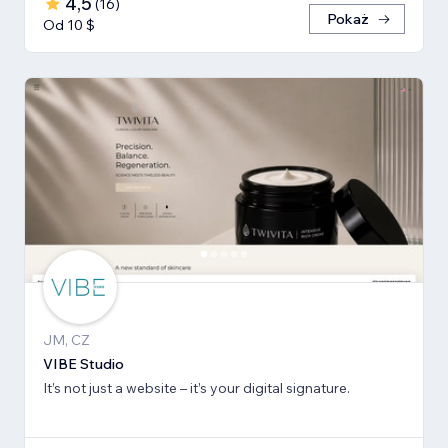
4,5
(
16
)
Pokaż
Od 10 $
JM, CZ
VIBE Studio
It’s not just a website – it’s your digital signature.