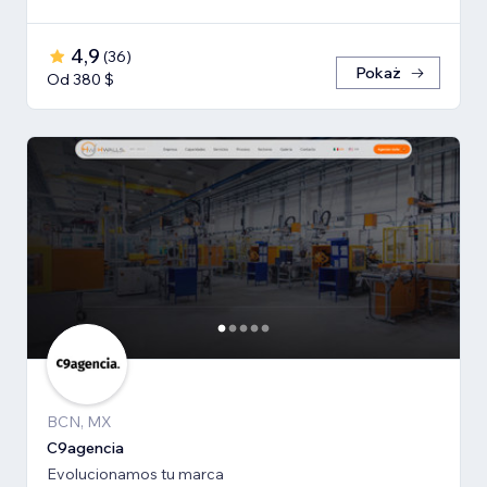
4,9
(
36
)
Pokaż
Od 380 $
BCN, MX
C9agencia
Evolucionamos tu marca