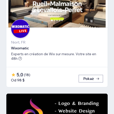
Niort, FR
Wiхomatic
Experts en création de Wix sur mesure. Votre site en
48h 🕑
5,0
(
18
)
Pokaż
Od 98 $