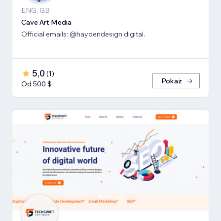
ENG, GB
Cave Art Media
Official emails: @haydendesign.digital.
5,0
(
1
)
Pokaż
Od 500 $