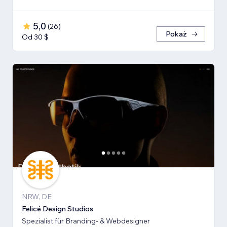
5,0
(
26
)
Pokaż
Od 30 $
NRW, DE
Felicé Design Studios
Spezialist für Branding- & Webdesigner