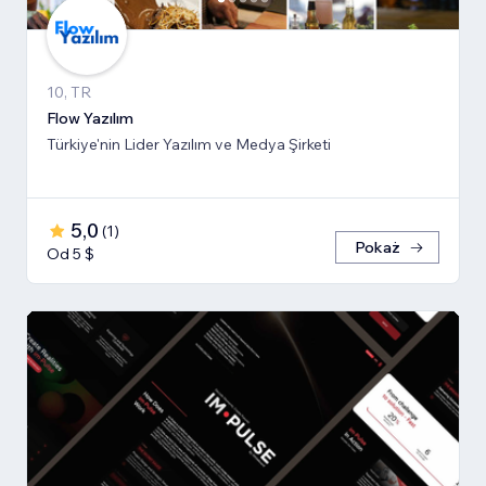
10, TR
Flow Yazılım
Türkiye'nin Lider Yazılım ve Medya Şirketi
5,0
(
1
)
Pokaż
Od 5 $