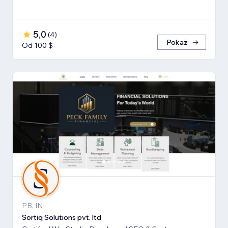
5,0
(
4
)
Pokaż
Od 100 $
PB, IN
Sortiq Solutions pvt. ltd