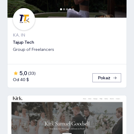
KA, IN
Tajup Tech
Group of Freelancers
5,0
(
33
)
Pokaż
Od 40 $