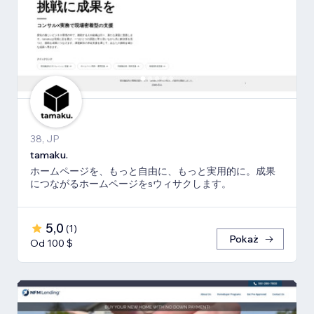
38, JP
tamaku.
ホームページを、もっと自由に、もっと実用的に。成果
につながるホームページをsウィサクします。
5,0
(
1
)
Pokaż
Od 100 $