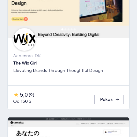
Aabenraa, DK
The Wix Girl
Elevating Brands Through Thoughtful Design
5,0
(
9
)
Pokaż
Od 150 $