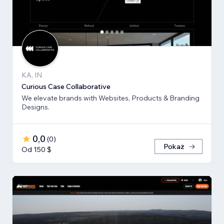
KA, IN
Curious Case Collaborative
We elevate brands with Websites, Products & Branding
Designs.
0,0
(
0
)
Pokaż
Od 150 $