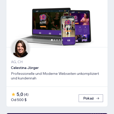
AG, CH
Celestina Jörger
Professionelle und Moderne Webseiten unkompliziert
und kundennah
5,0
(
4
)
Pokaż
Od 500 $