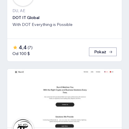
DU, AE
DOT IT Global
With DOT Everything is Possible
4,4
(
7
)
Pokaż
Od 100 $