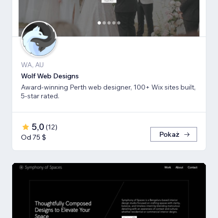
WA, AU
Wolf Web Designs
Award-winning Perth web designer, 100+ Wix sites built,
5-star rated.
5,0
(
12
)
Pokaż
Od 75 $