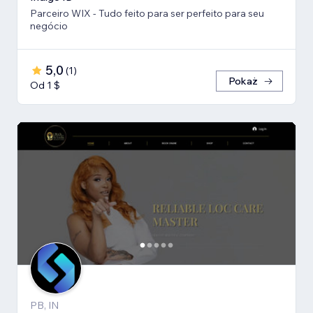
Parceiro WIX - Tudo feito para ser perfeito para seu
negócio
5,0
(
1
)
Pokaż
Od 1 $
PB, IN