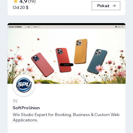
4,9
(
19
)
Pokaż
Od 20 $
IN
SoftProUnion
Wix Studio Expert for Booking, Business & Custom Web
Applications.