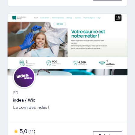
FR
indea / Wix
La com des indés !
5,0
(
11
)