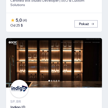
Certified Wix Studio Developer | SEO & Custom
Solutions
5,0
(
4
)
Pokaż
Od 25 $
SP, BR
Indigo ID