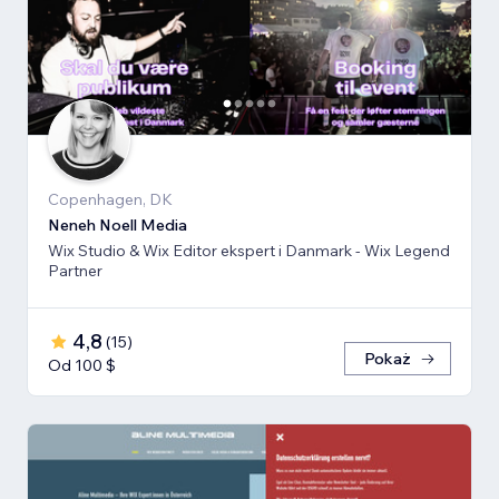
Copenhagen, DK
Neneh Noell Media
Wix Studio & Wix Editor ekspert i Danmark - Wix Legend
Partner
4,8
(
15
)
Pokaż
Od 100 $