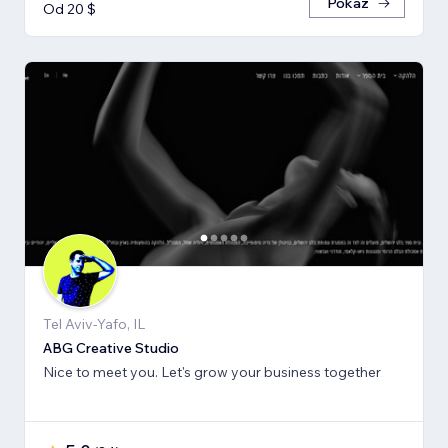
Pokaż
Od 20 $
Tel Aviv-Yafo, IL
ABG Creative Studio
Nice to meet you. Let's grow your business together