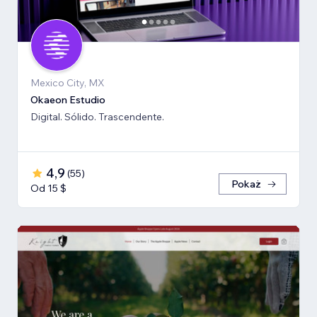
Mexico City, MX
Okaeon Estudio
Digital. Sólido. Trascendente.
4,9
(
55
)
Pokaż
Od 15 $