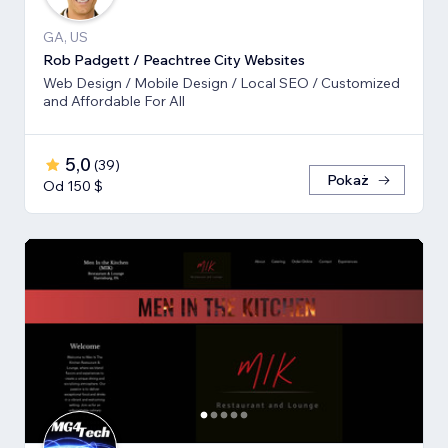
GA, US
Rob Padgett / Peachtree City Websites
Web Design / Mobile Design / Local SEO / Customized
and Affordable For All
5,0
(
39
)
Pokaż
Od 150 $