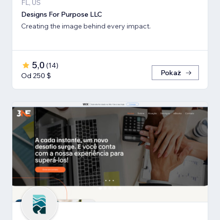
FL, US
Designs For Purpose LLC
Creating the image behind every impact.
5,0
(
14
)
Pokaż
Od 250 $