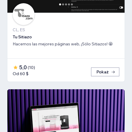
CL, ES
Tu Sitiazo
Hacemos las mejores páginas web, ¡Sólo Sitiazos! 🤩
5,0
(
10
)
Pokaż
Od 60 $