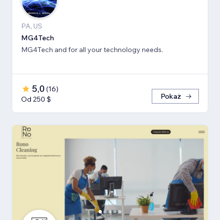
PA, US
MG4Tech
MG4Tech and for all your technology needs.
5,0
(
16
)
Pokaż
Od 250 $