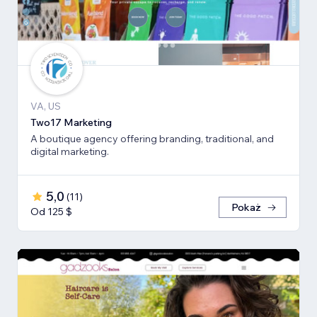
VA, US
Two17 Marketing
A boutique agency offering branding, traditional, and
digital marketing.
5,0
(
11
)
Pokaż
Od 125 $