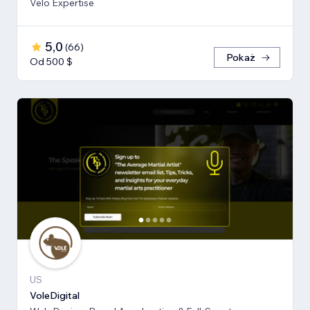
Velo Expertise
5,0
(
66
)
Pokaż
Od 500 $
US
VoleDigital