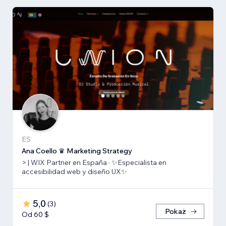
ES
Ana Coello ♛ Marketing Strategy
> | WIX Partner en España · ✨Especialista en
accesibilidad web y diseño UX✨
5,0
(
3
)
Pokaż
Od 60 $