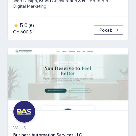
Web Design, Brand Acceleration & Full-Spectrum
Digital Marketing
5,0
(
8
)
Pokaż
Od 600 $
VA, US
Business Automation Services LLC