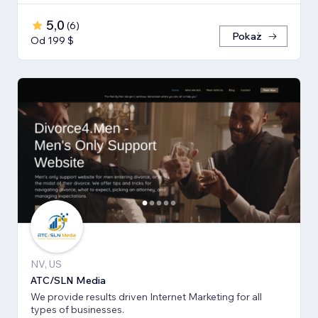
5,0
(
6
)
Pokaż
Od 199 $
NV, US
ATC/SLN Media
We provide results driven Internet Marketing for all
types of businesses.