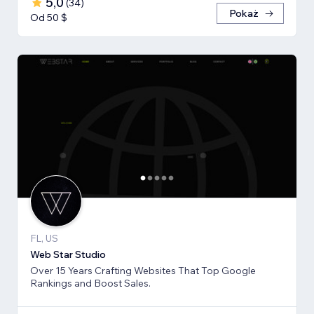
5,0
(
34
)
Pokaż
Od 50 $
FL, US
Web Star Studio
Over 15 Years Crafting Websites That Top Google
Rankings and Boost Sales.