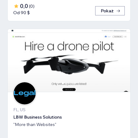
0,0
(
0
)
Pokaż
Od 90 $
FL, US
LBW Business Solutions
"More than Websites"