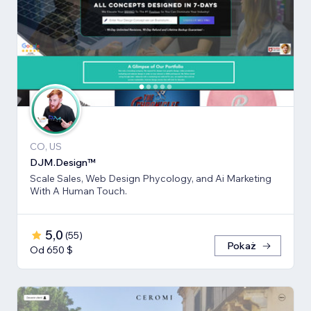
CO, US
DJM.Design™
Scale Sales, Web Design Phycology, and Ai Marketing
With A Human Touch.
5,0
(
55
)
Pokaż
Od 650 $