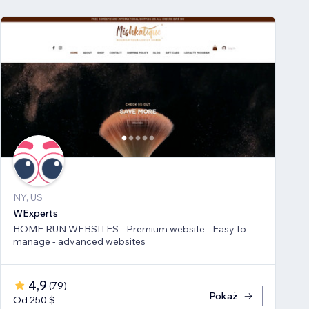
NY, US
WExperts
HOME RUN WEBSITES - Premium website - Easy to
manage - advanced websites
4,9
(
79
)
Pokaż
Od 250 $