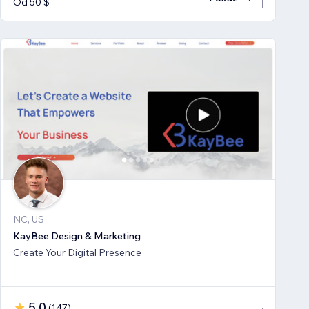
Od 50 $
NC, US
KayBee Design & Marketing
Create Your Digital Presence
5,0
(
147
)