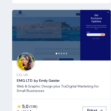
CO, US
EMG LTD. by Emily Geisler
Web & Graphic Design plus TraDigital Marketing for
Small Businesses
5,0
(
138
)
Pokaż