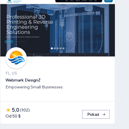
FL, US
Webmark DesignZ
Empowering Small Businesses
5,0
(
102
)
Pokaż
Od 50 $