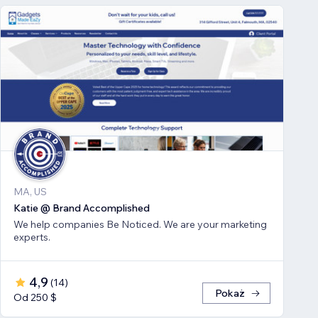
MA, US
Katie @ Brand Accomplished
We help companies Be Noticed. We are your marketing
experts.
4,9
(
14
)
Pokaż
Od 250 $