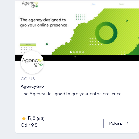
CO, US
AgencyGro
The Agency designed to gro your online presence.
5,0
(
63
)
Pokaż
Od 49 $