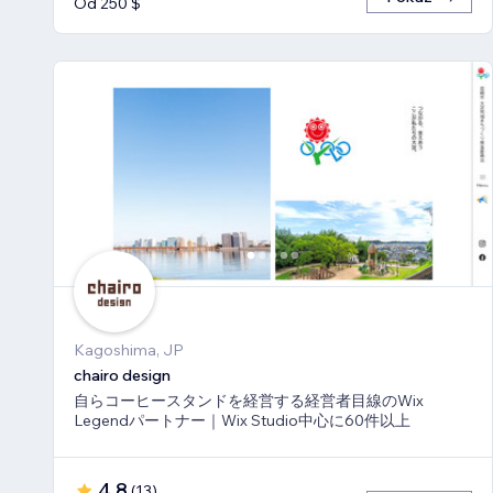
Od 250 $
Kagoshima, JP
chairo design
自らコーヒースタンドを経営する経営者目線のWix
Legendパートナー｜Wix Studio中心に60件以上
4,8
(
13
)