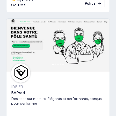
Pokaż
Od 125 $
IDF, FR
BVProd
Des sites sur mesure, élégants et performants, conçus
pour performer