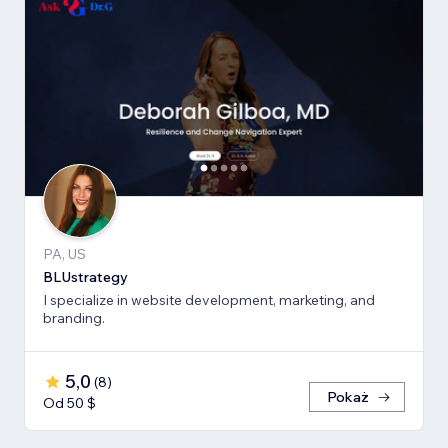
PA, US
BLUstrategy
I specialize in website development, marketing, and
branding.
5,0
(
8
)
Pokaż
Od 50 $