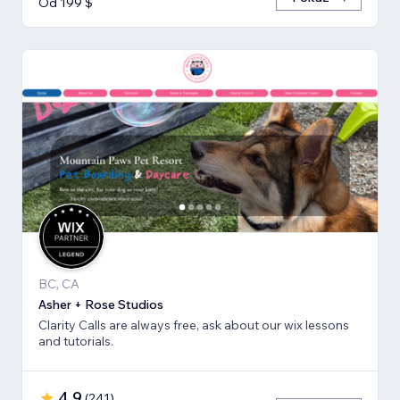
Od 199 $
BC, CA
Asher + Rose Studios
Clarity Calls are always free, ask about our wix lessons
and tutorials.
4,9
(
241
)