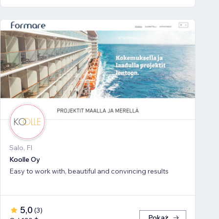
Salo, FI
Koolle Oy
Easy to work with, beautiful and convincing results
5,0
(
3
)
Pokaż