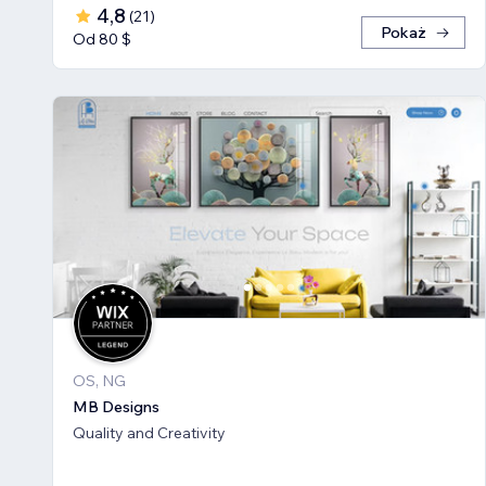
4,8
(
21
)
Pokaż
Od 80 $
OS, NG
MB Designs
Quality and Creativity