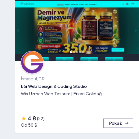
İstanbul, TR
EG Web Design & Coding Studio
Wix Uzman Web Tasarım | Erkan Gökdağ
4,8
(
22
)
Pokaż
Od 50 $