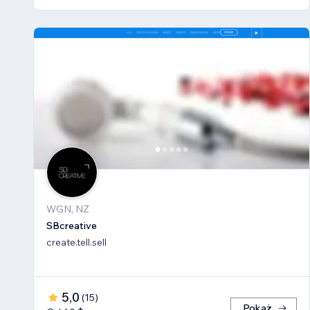
WGN, NZ
SBcreative
create.tell.sell
5,0
(
15
)
Pokaż