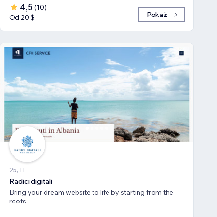
4,5
(
10
)
Pokaż
Od 20 $
25, IT
Radici digitali
Bring your dream website to life by starting from the
roots