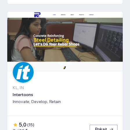
KL, IN
Intertoons
Innovate, Develop, Retain
5,0
(
15
)
Pokaż