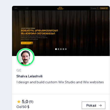
GE
Shalva Lelashvili
I design and build custom Wix Studio and Wix websites
5,0
(
9
)
Pokaż
Od 50 $