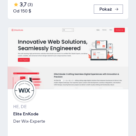
3,7
(
3
)
Pokaż
Od 150 $
HE, DE
Elite EnKode
Der Wix-Experte