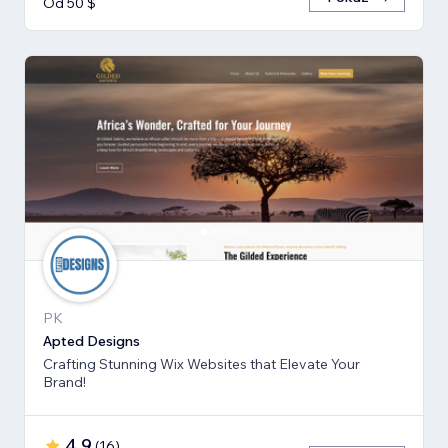
Od 50 $
PK
Apted Designs
Crafting Stunning Wix Websites that Elevate Your
Brand!
4,9
(
16
)