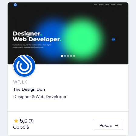
WP, LK
The Design Don
Designer & Web Developer
5,0
(
3
)
Pokaż
Od 50 $