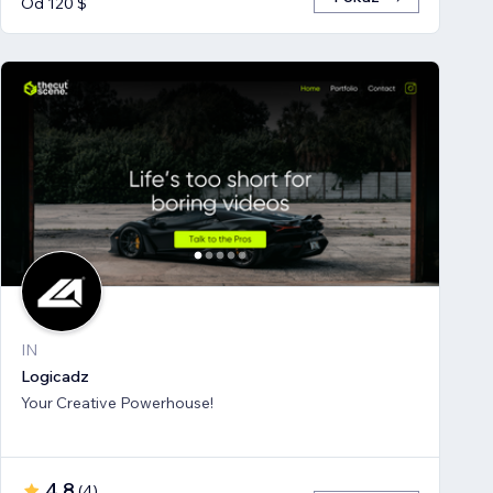
Od 120 $
IN
Logicadz
Your Creative Powerhouse!
4,8
(
4
)