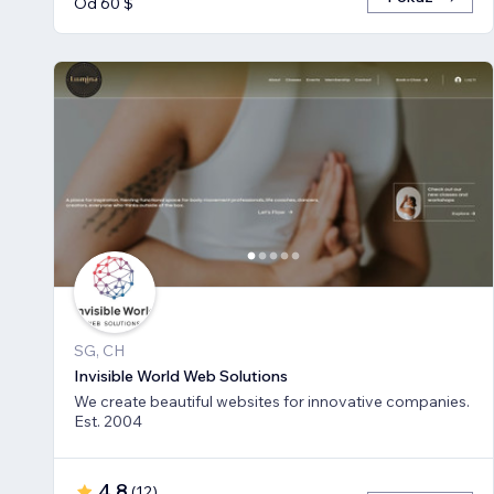
Od 60 $
SG, CH
Invisible World Web Solutions
We create beautiful websites for innovative companies.
Est. 2004
4,8
(
12
)