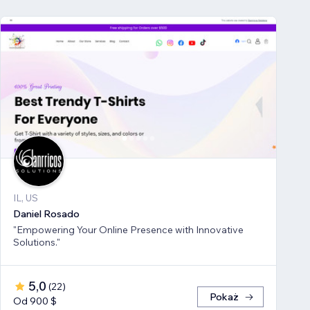
IL, US
Daniel Rosado
"Empowering Your Online Presence with Innovative
Solutions."
5,0
(
22
)
Pokaż
Od 900 $