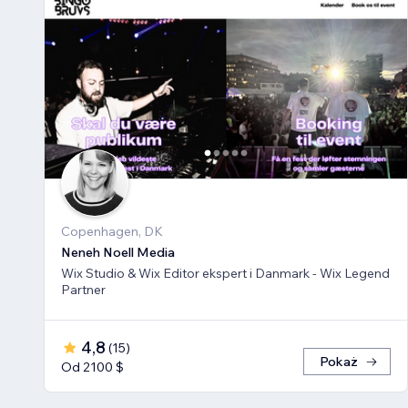
Copenhagen, DK
Neneh Noell Media
Wix Studio & Wix Editor ekspert i Danmark - Wix Legend
Partner
4,8
(
15
)
Pokaż
Od 2100 $