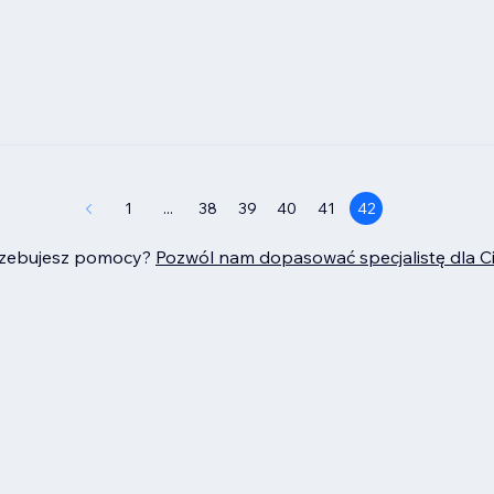
1
...
38
39
40
41
42
rzebujesz pomocy?
Pozwól nam dopasować specjalistę dla C