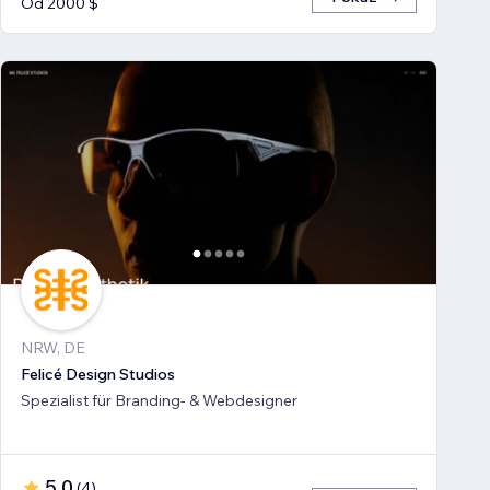
Od 2000 $
NRW, DE
Felicé Design Studios
Spezialist für Branding- & Webdesigner
5,0
(
4
)