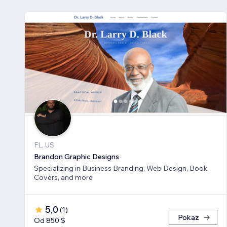
FL, US
Brandon Graphic Designs
Specializing in Business Branding, Web Design, Book
Covers, and more
5,0
(
1
)
Pokaż
Od 850 $