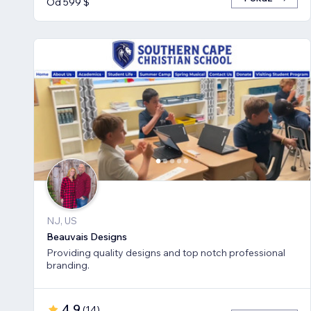
Od 599 $
NJ, US
Beauvais Designs
Providing quality designs and top notch professional
branding.
4,9
(
14
)