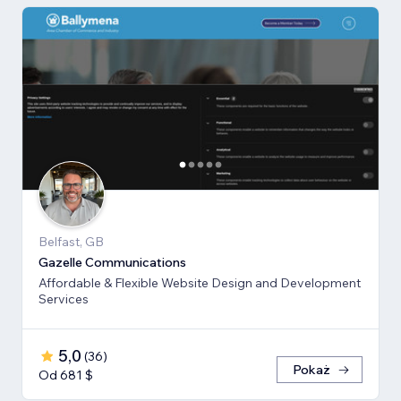
Belfast, GB
Gazelle Communications
Affordable & Flexible Website Design and Development
Services
5,0
(
36
)
Pokaż
Od 681 $