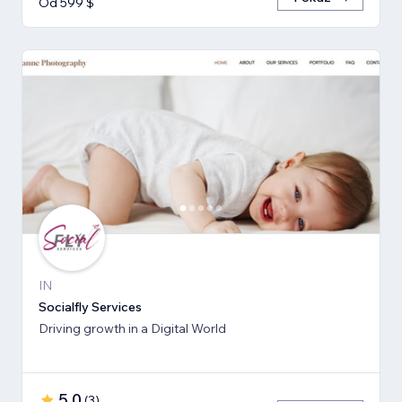
Od 599 $
IN
Socialfly Services
Driving growth in a Digital World
5,0
(
3
)