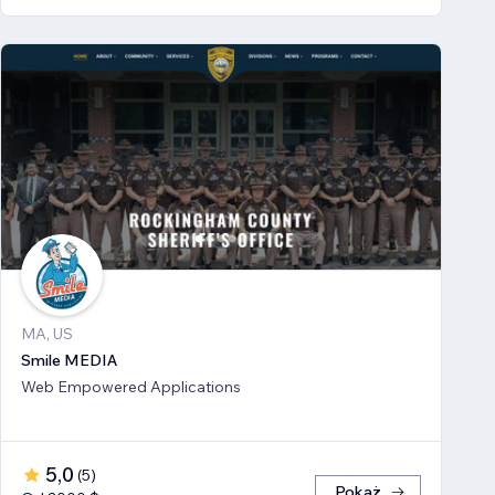
MA, US
Smile MEDIA
Web Empowered Applications
5,0
(
5
)
Pokaż