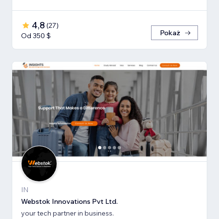
4,8
(
27
)
Pokaż
Od 350 $
IN
Webstok Innovations Pvt Ltd.
your tech partner in business.