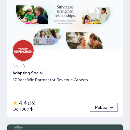
NY, US
Adapting Social
17-Year Wix Partner for Revenue Growth
4,4
(
36
)
Pokaż
Od 1000 $