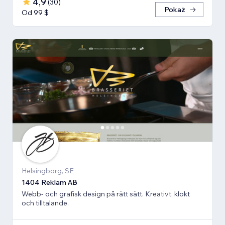
4,9
(
30
)
Pokaż
Od 99 $
Helsingborg, SE
1404 Reklam AB
Webb- och grafisk design på rätt sätt. Kreativt, klokt
och tilltalande.