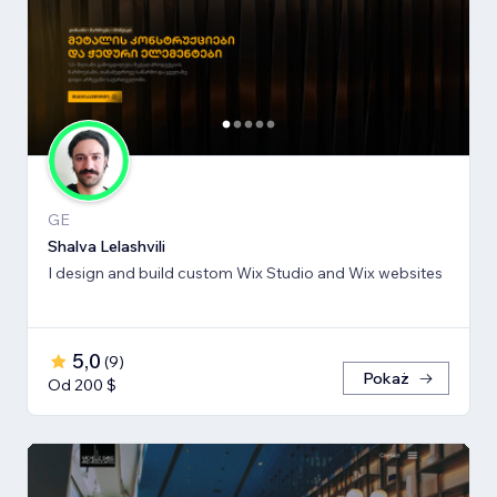
GE
Shalva Lelashvili
I design and build custom Wix Studio and Wix websites
5,0
(
9
)
Pokaż
Od 200 $