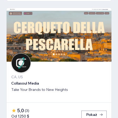
CA, US
Collasoul Media
Take Your Brands to New Heights
5,0
(
3
)
Pokaż
Od 1250 $