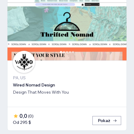
PA, US
Wired Nomad Design
Design That Moves With You
0,0
(
0
)
Pokaż
Od 295 $