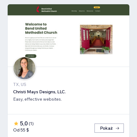
TX, US
Christi Mays Designs, LLC.
Easy, effective websites.
5,0
(
1
)
Pokaż
Od 55 $