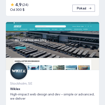
4,9
(
24
)
Pokaż
Od 300 $
Stockholm, SE
Wiklex
High-impact web design and dev – simple or advanced,
we deliver