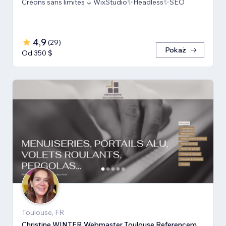
Créons sans limites ↓ WixStudio✨Headless✨SEO
4,9
(
29
)
Pokaż
Od 350 $
Toulouse, FR
Christine WINTER Webmaster Toulouse Referencement SEO GEO IA