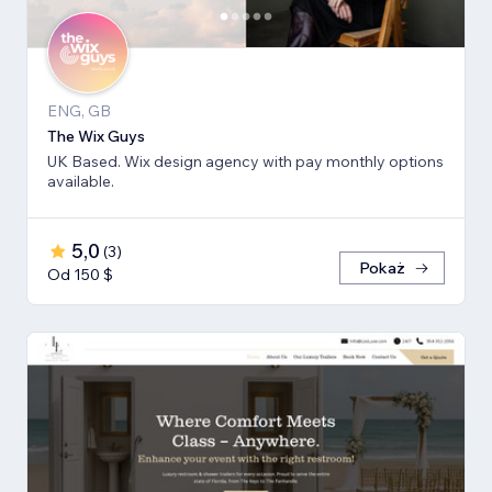
ENG, GB
The Wix Guys
UK Based. Wix design agency with pay monthly options
available.
5,0
(
3
)
Pokaż
Od 150 $