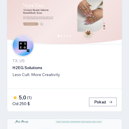
TX, US
H2EG Solutions
Less Cult. More Creativity
5,0
(
1
)
Pokaż
Od 250 $