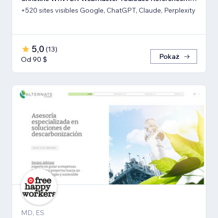
+520 sites visibles Google, ChatGPT, Claude, Perplexity
5,0
(
13
)
Pokaż
Od 90 $
MD, ES