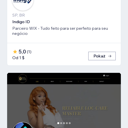
SP, BR
Indigo ID
Parceiro WIX - Tudo feito para ser perfeito para seu
negócio
5,0
(
1
)
Pokaż
Od 1 $