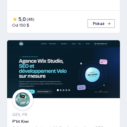
5,0
(
48
)
Pokaż
Od 150 $
GES, FR
P'tit Kiwi