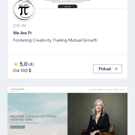
OR, IN
We Are Pi
Fostering Creativity, Fueling Mutual Growth
5,0
(
4
)
Pokaż
Od 100 $