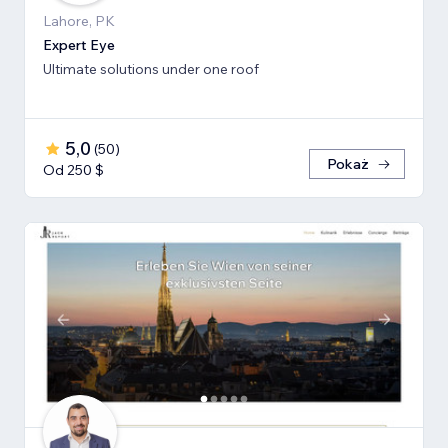
Lahore, PK
Expert Eye
Ultimate solutions under one roof
5,0
(
50
)
Pokaż
Od 250 $