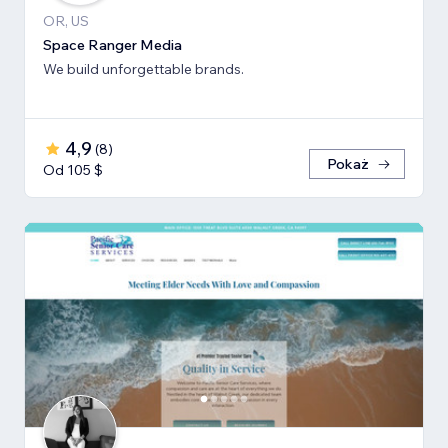
OR, US
Space Ranger Media
We build unforgettable brands.
4,9
(
8
)
Pokaż
Od 105 $