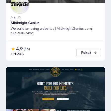
NY, US
Midknight Genius
We build amazing websites | MidknightGenius.com |
516-690-7456
4,9
(
36
)
Pokaż
Od 99 $