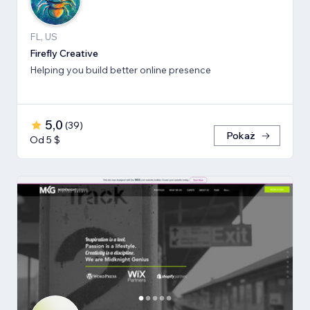
FL, US
Firefly Creative
Helping you build better online presence
5,0
(
39
)
Pokaż
Od 5 $