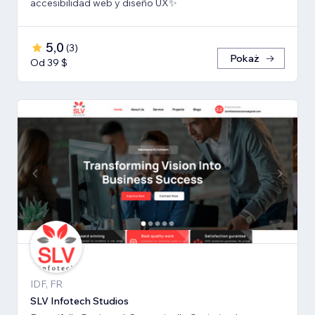
accesibilidad web y diseño UX✨
5,0
(
3
)
Pokaż
Od 39 $
IDF, FR
SLV Infotech Studios