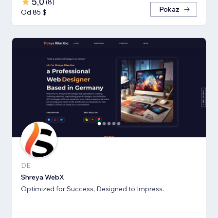
5,0
(
8
)
Pokaż
Od 85 $
DE
Shreya WebX
Optimized for Success, Designed to Impress.