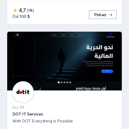
4,7
(
18
)
Pokaż
Od 100 $
GJ, IN
DOT IT Services
With DOT Everything Is Possible