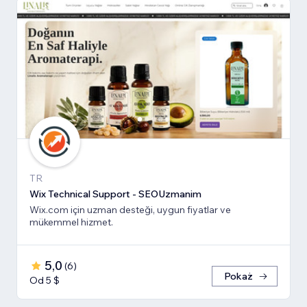
TR
Wix Technical Support - SEOUzmanim
Wix.com için uzman desteği, uygun fiyatlar ve
mükemmel hizmet.
5,0
(
6
)
Pokaż
Od 5 $