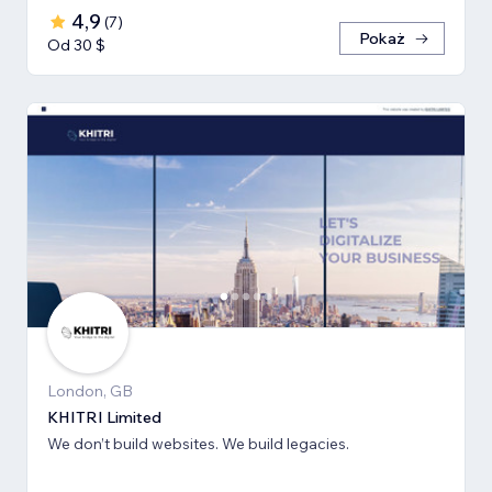
4,9
(
7
)
Pokaż
Od 30 $
London, GB
KHITRI Limited
We don’t build websites. We build legacies.