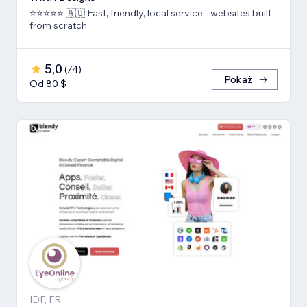
⭐️⭐️⭐️⭐️⭐️ 🇦🇺 Fast, friendly, local service - websites built
from scratch
5,0
(
74
)
Pokaż
Od 80 $
IDF, FR