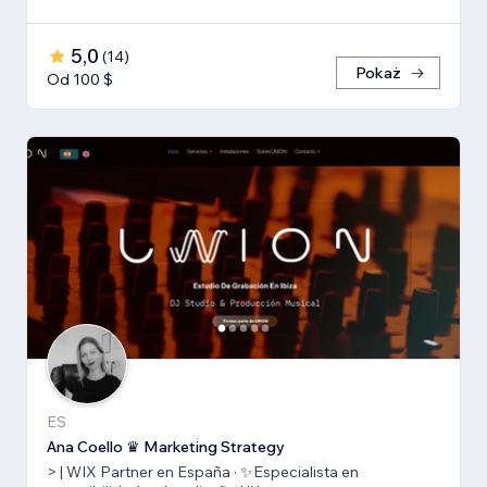
5,0
(
14
)
Pokaż
Od 100 $
ES
Ana Coello ♛ Marketing Strategy
> | WIX Partner en España · ✨Especialista en