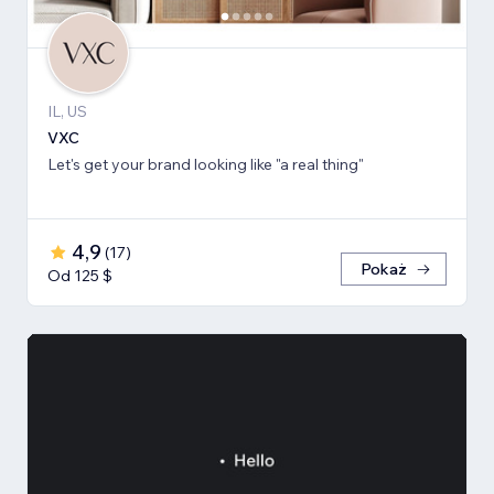
IL, US
VXC
Let's get your brand looking like "a real thing"
4,9
(
17
)
Pokaż
Od 125 $