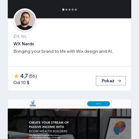
ZH, NL
WX Nerds
Bringing your brand to life with Wix design and AI.
4,7
(
56
)
Pokaż
Od 10 $