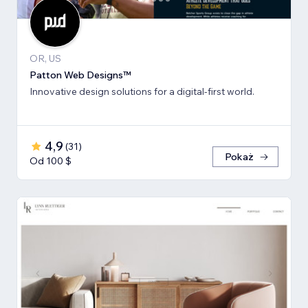
OR, US
Patton Web Designs™
Innovative design solutions for a digital-first world.
4,9
(
31
)
Pokaż
Od 100 $