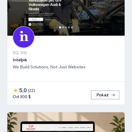
SG, VN
Intelpik
We Build Solutions, Not Just Websites
5,0
(
22
)
Pokaż
Od 300 $