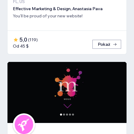
FL, US
Effective Marketing & Design, Anastasia Pava
You'll be proud of your new website!
5,0
(
119
)
Pokaż
Od 45 $