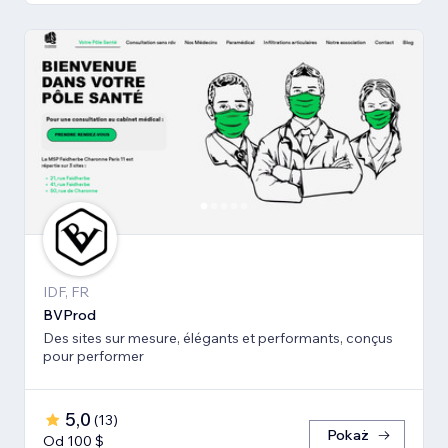
IDF, FR
BVProd
Des sites sur mesure, élégants et performants, conçus
pour performer
5,0
(
13
)
Pokaż
Od 100 $