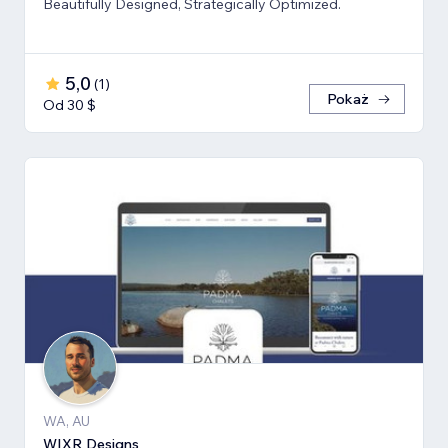
Beautifully Designed, Strategically Optimized.
5,0
(
1
)
Pokaż
Od 30 $
WA, AU
WIXR Designs