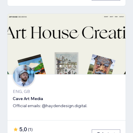
ENG, GB
Cave Art Media
Official emails: @haydendesign.digital.
5,0
(
1
)