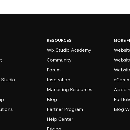
RESOURCES
MORE F
Wix Studio Academy
Website
t
Community
Websit
Forum
Websit
 Studio
Inspiration
eComme
Marketing Resources
Appoin
ap
Blog
Portfol
utions
Partner Program
Blog W
Help Center
Pricing