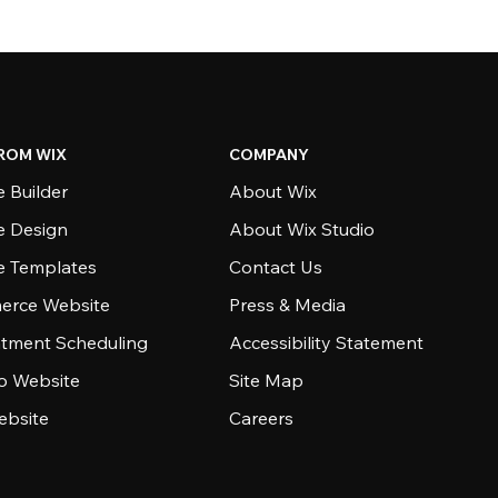
ROM WIX
COMPANY
 Builder
About Wix
e Design
About Wix Studio
e Templates
Contact Us
rce Website
Press & Media
tment Scheduling
Accessibility Statement
io Website
Site Map
ebsite
Careers