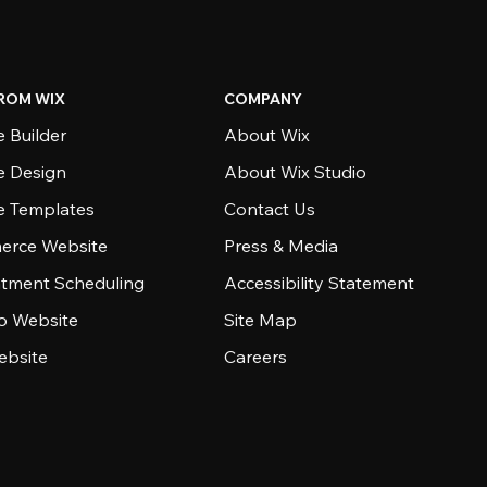
ROM WIX
COMPANY
 Builder
About Wix
e Design
About Wix Studio
e Templates
Contact Us
rce Website
Press & Media
tment Scheduling
Accessibility Statement
io Website
Site Map
ebsite
Careers