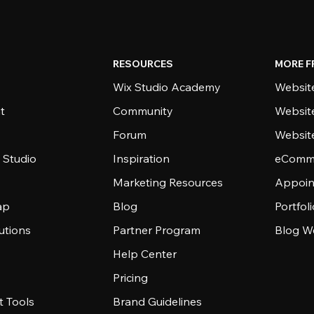
RESOURCES
MORE F
Wix Studio Academy
Website
t
Community
Websit
Forum
Websit
 Studio
Inspiration
eComme
Marketing Resources
Appoin
ap
Blog
Portfol
utions
Partner Program
Blog W
Help Center
Pricing
 Tools
Brand Guidelines