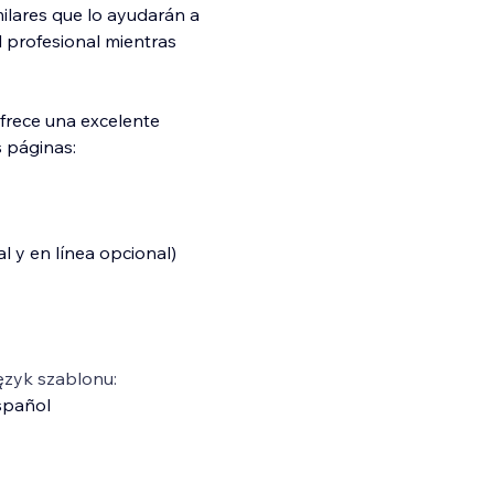
ilares que lo ayudarán a
l profesional mientras
ofrece una excelente
s páginas:
al y en línea opcional)
ęzyk szablonu:
spañol