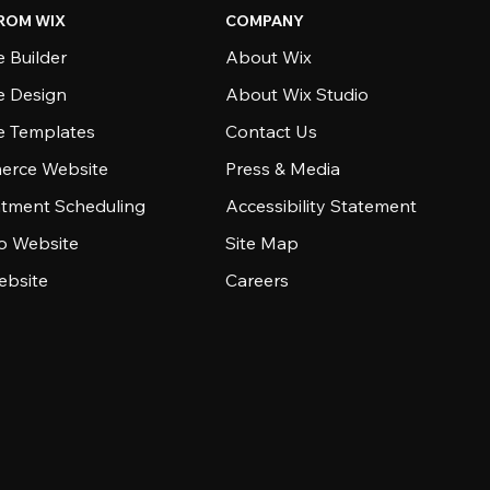
ROM WIX
COMPANY
 Builder
About Wix
e Design
About Wix Studio
e Templates
Contact Us
rce Website
Press & Media
tment Scheduling
Accessibility Statement
io Website
Site Map
ebsite
Careers