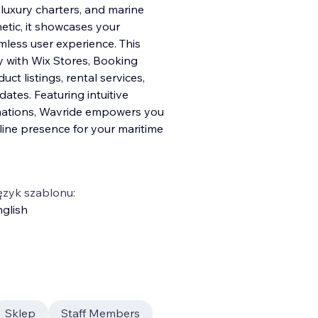
, luxury charters, and marine
etic, it showcases your
mless user experience. This
y with Wix Stores, Booking
ct listings, rental services,
ates. Featuring intuitive
imations, Wavride empowers you
nline presence for your maritime
ęzyk szablonu:
glish
Sklep
Staff Members