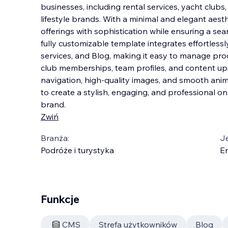
businesses, including rental services, yacht clubs
lifestyle brands. With a minimal and elegant aesth
offerings with sophistication while ensuring a sea
fully customizable template integrates effortless
l
services, and Blog, making it easy to manage produ
club memberships, team profiles, and content upd
navigation, high-quality images, and smooth an
to create a stylish, engaging, and professional o
brand.
Zwiń
Branża:
J
Podróże i turystyka
En
Funkcje
CMS
Strefa użytkowników
Blog