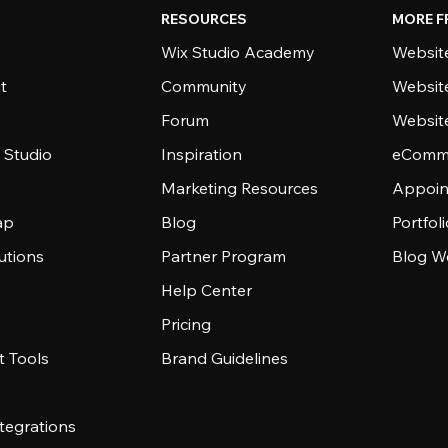
RESOURCES
MORE F
Wix Studio Academy
Website
t
Community
Websit
Forum
Websit
 Studio
Inspiration
eComme
Marketing Resources
Appoin
ap
Blog
Portfol
utions
Partner Program
Blog W
Help Center
Pricing
 Tools
Brand Guidelines
tegrations