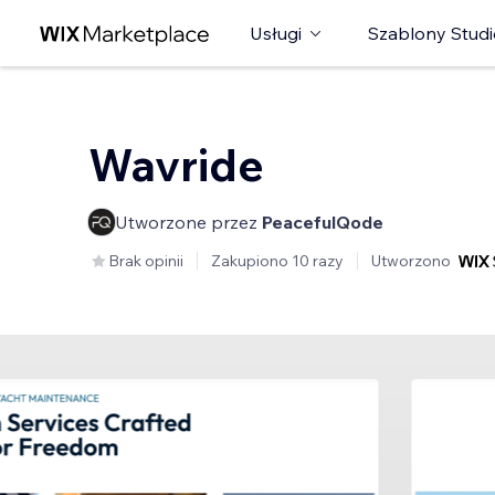
Usługi
Szablony Studi
Wavride
Utworzone przez
PeacefulQode
Brak opinii
Zakupiono 10 razy
Utworzono