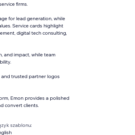
ervice firms.
age for lead generation, while
ues. Service cards highlight
ement, digital tech consulting,
n, and impact, while team
ility.
and trusted partner logos
form, Emon provides a polished
d convert clients.
ęzyk szablonu:
glish