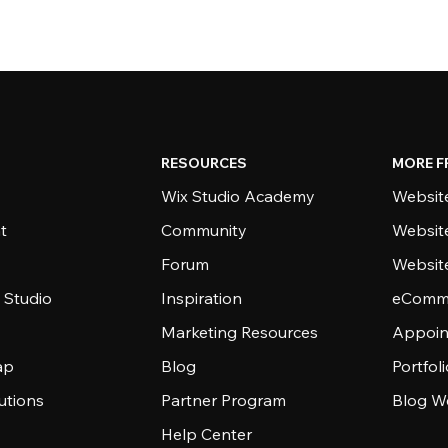
RESOURCES
MORE F
Wix Studio Academy
Website
t
Community
Websit
Forum
Websit
 Studio
Inspiration
eComme
Marketing Resources
Appoin
ap
Blog
Portfol
utions
Partner Program
Blog W
Help Center