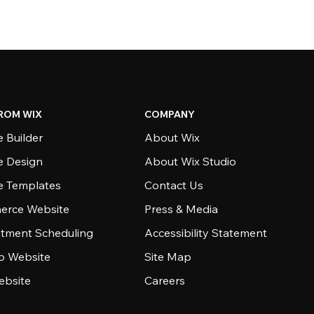
ROM WIX
COMPANY
 Builder
About Wix
e Design
About Wix Studio
e Templates
Contact Us
rce Website
Press & Media
tment Scheduling
Accessibility Statement
io Website
Site Map
ebsite
Careers