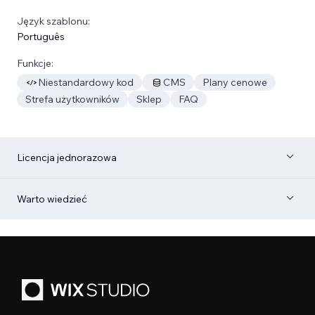
Język szablonu:
Português
Funkcje:
Niestandardowy kod
CMS
Plany cenowe
Strefa użytkowników
Sklep
FAQ
Licencja jednorazowa
Warto wiedzieć