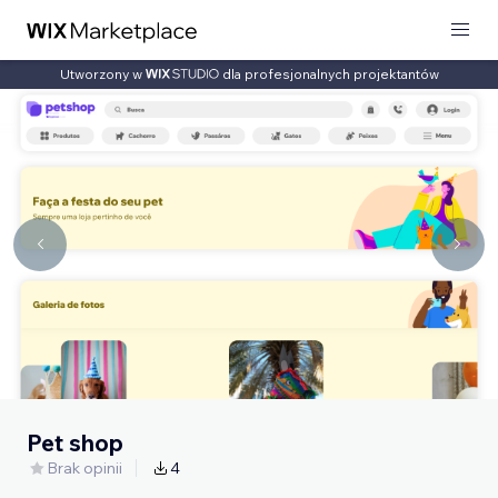
Utworzony w
dla profesjonalnych projektantów
Pet shop
Brak opinii
4