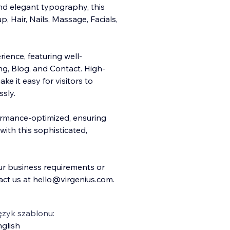
and elegant typography, this
, Hair, Nails, Massage, Facials,
ience, featuring well-
ng, Blog, and Contact. High-
ke it easy for visitors to
sly.
formance-optimized, ensuring
with this sophisticated,
ur business requirements or
act us at hello@virgenius.com.
ęzyk szablonu:
glish