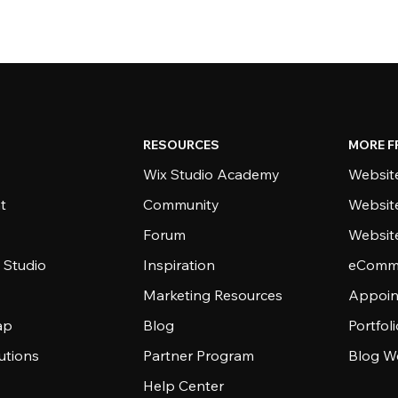
RESOURCES
MORE F
Wix Studio Academy
Website
t
Community
Websit
Forum
Websit
 Studio
Inspiration
eComme
Marketing Resources
Appoin
ap
Blog
Portfol
utions
Partner Program
Blog W
Help Center