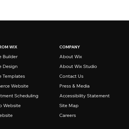
ROM WIX
COMPANY
 Builder
About Wix
e Design
About Wix Studio
e Templates
Contact Us
rce Website
Press & Media
tment Scheduling
Accessibility Statement
io Website
Site Map
ebsite
Careers