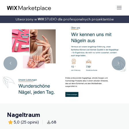
Utworzony w
dla profesjonalnych projektantów
Nageltraum
5,0
(25 opinii)
68