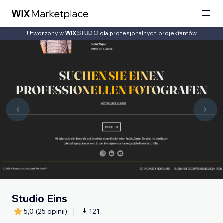
Utworzony w
dla profesjonalnych projektantów
Studio Eins
5,0
(25 opinii)
121