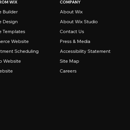
ROM WIX
COMPANY
 Builder
About Wix
e Design
About Wix Studio
e Templates
Contact Us
rce Website
Press & Media
tment Scheduling
Accessibility Statement
io Website
Site Map
ebsite
Careers