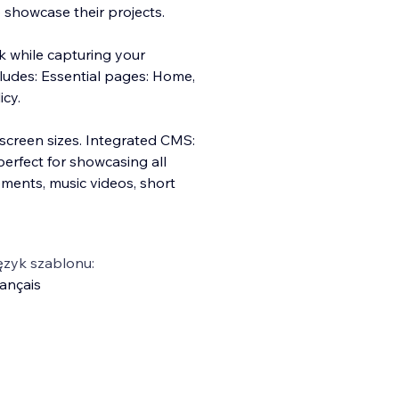
 showcase their projects.
k while capturing your
cludes: Essential pages: Home,
icy.
 screen sizes. Integrated CMS:
perfect for showcasing all
ements, music videos, short
ęzyk szablonu:
ançais