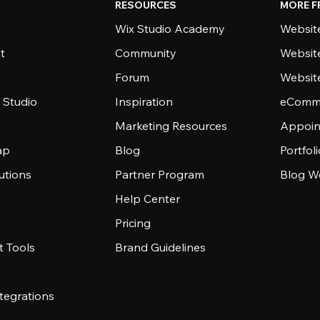
RESOURCES
MORE F
Wix Studio Academy
Website
t
Community
Websit
Forum
Websit
 Studio
Inspiration
eComme
Marketing Resources
Appoin
ap
Blog
Portfol
utions
Partner Program
Blog W
Help Center
Pricing
 Tools
Brand Guidelines
tegrations