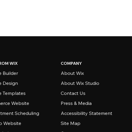
ROM WIX
COMPANY
 Builder
About Wix
e Design
About Wix Studio
e Templates
Contact Us
rce Website
Press & Media
tment Scheduling
Accessibility Statement
io Website
Site Map