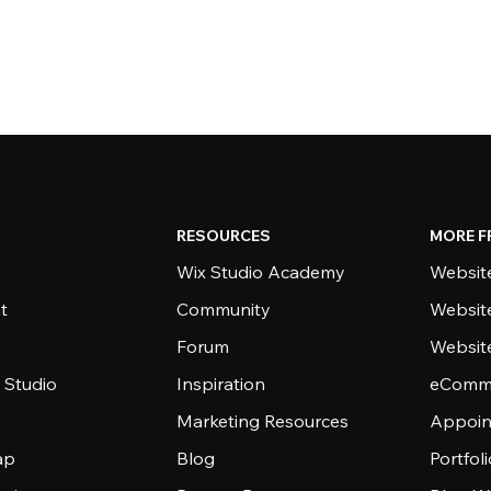
RESOURCES
MORE F
Wix Studio Academy
Website
t
Community
Websit
Forum
Websit
 Studio
Inspiration
eComme
Marketing Resources
Appoin
ap
Blog
Portfol