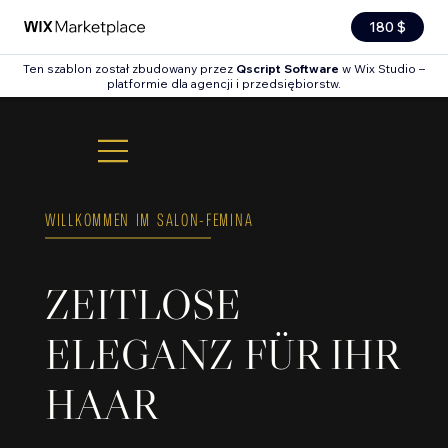
180 $
Ten szablon został zbudowany przez
Qscript Software
w Wix Studio –
platformie dla agencji i przedsiębiorstw.