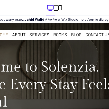
budowany przez
Jahid Walid ⭐⭐⭐⭐⭐
w Wix Studio – platformie dla age