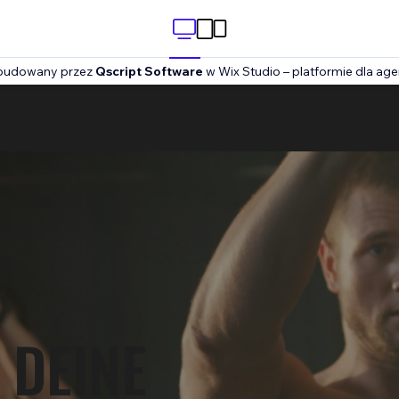
zbudowany przez
Qscript Software
w Wix Studio – platformie dla agen