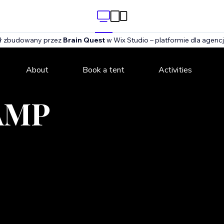
ał zbudowany przez
Brain Quest
w Wix Studio – platformie dla agencji