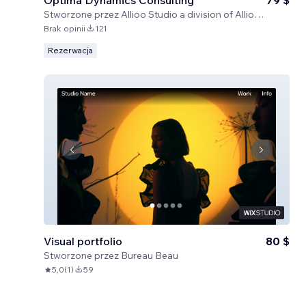
Optima Dynamics Consulting
79 $
Stworzone przez
Allioo Studio a division of Allioo LLC
Brak opinii
121
Rezerwacja
Visual portfolio
80 $
Stworzone przez
Bureau Beau
5,0
(
1
)
59