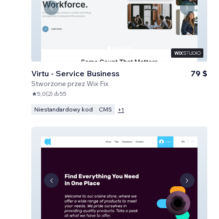
Virtu - Service Business
79 $
Stworzone przez
Wix Fix
5,0
(
2
)
55
Niestandardowy kod
CMS
+
1