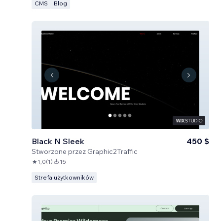
CMS
Blog
Black N Sleek
450 $
Stworzone przez
Graphic2Traffic
1,0
(
1
)
15
Strefa użytkowników