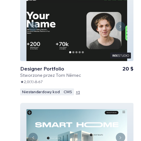
Designer Portfolio
20 $
Stworzone przez
Tom Němec
2,0
(
1
)
67
Niestandardowy kod
CMS
+
1