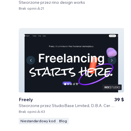
Stworzone przez
rino design works
Brak opinii
21
Freely
39 $
Stworzone przez
StudioBase Limited, D.B.A. Certified Code
Brak opinii
43
Niestandardowy kod
Blog