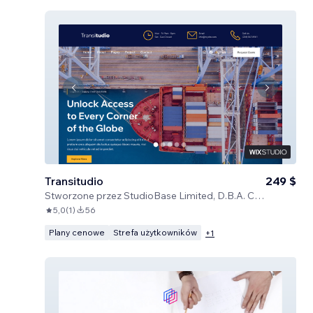
Transitudio
249 $
Stworzone przez
StudioBase Limited, D.B.A. Certified Code
5,0
(
1
)
56
Plany cenowe
Strefa użytkowników
+
1