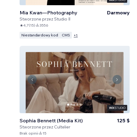
Mia Kwan—Photography
Darmowy
Stworzone przez
Studio Il
4,7
(
15
)
3556
Niestandardowy kod
CMS
+
1
Sophia Bennett (Media Kit)
125 $
Stworzone przez
Cultelier
Brak opinii
15