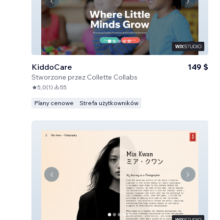
KiddoCare
149 $
Stworzone przez
Collette Collabs
5,0
(
1
)
55
Plany cenowe
Strefa użytkowników