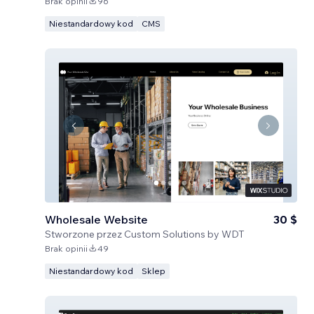
Brak opinii
96
Niestandardowy kod
CMS
Wholesale Website
30 $
Stworzone przez
Custom Solutions by WDT
Brak opinii
49
Niestandardowy kod
Sklep