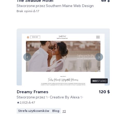
The Seaside Hotel
49 $
Stworzone przez
Southern Maine Web Design
Brak opinii
17
Dreamy Frames
120 $
Stworzone przez
✨ Creative By Alexa ✨
2,0
(
2
)
47
Strefa użytkowników
Blog
+
1