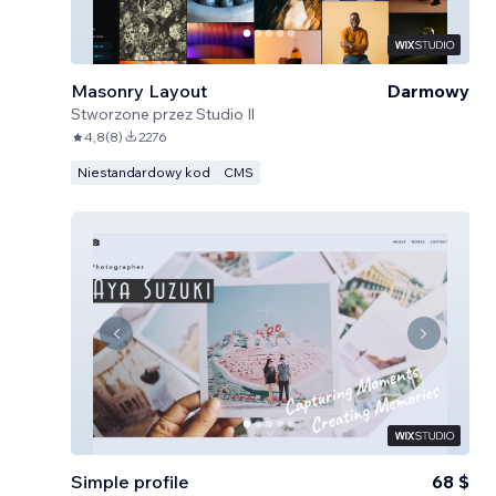
Masonry Layout
Darmowy
Stworzone przez
Studio Il
4,8
(
8
)
2276
Niestandardowy kod
CMS
Simple profile
68 $