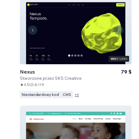
Nexus
79 $
Stworzone przez
SKS Creative
4,5
(
2
)
119
Niestandardowy kod
CMS
+
1