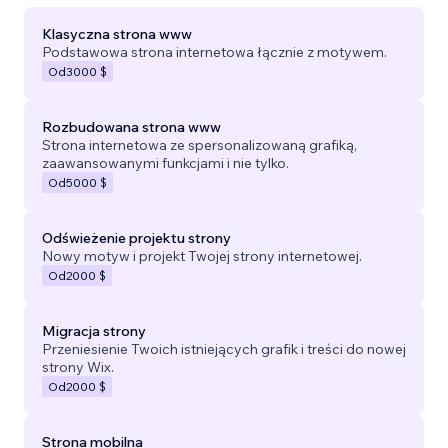
Klasyczna strona www
Podstawowa strona internetowa łącznie z motywem.
Od
3000 $
Rozbudowana strona www
Strona internetowa ze spersonalizowaną grafiką,
zaawansowanymi funkcjami i nie tylko.
Od
5000 $
Odświeżenie projektu strony
Nowy motyw i projekt Twojej strony internetowej.
Od
2000 $
Migracja strony
Przeniesienie Twoich istniejących grafik i treści do nowej
strony Wix.
Od
2000 $
Strona mobilna