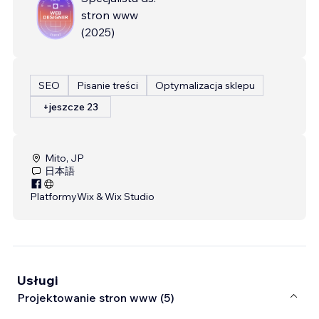
stron www
(
2025
)
SEO
Pisanie treści
Optymalizacja sklepu
+jeszcze 23
Mito, JP
日本語
Platformy
Wix & Wix Studio
Usługi
Projektowanie stron www (5)