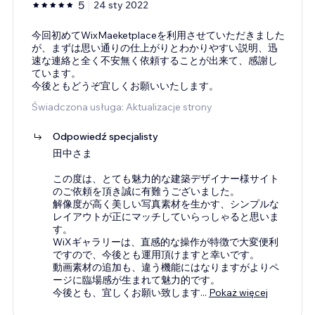
5
24 sty 2022
今回初めてWixMaeketplaceを利用させていただきました
が、まずは思い通りの仕上がりとわかりやすい説明、迅
速な連絡と全く不安無く依頼することが出来て、感謝し
ています。
今後ともどうぞ宜しくお願いいたします。
Świadczona usługa: Aktualizacje strony
Odpowiedź specjalisty
田中さま
この度は、とても魅力的な建築デザイナー様サイト
のご依頼を頂き誠に有難うございました。
解像度が高く美しい写真素材を生かす、シンプルな
レイアウトが正にマッチしていらっしゃると思いま
す。
WiXギャラリーは、直感的な操作が特徴で大変便利
ですので、今後とも運用頂けますと幸いです。
動画素材の追加も、違う機能にはなりますがよりペ
ージに臨場感が生まれて魅力的です。
今後とも、宜しくお願い致します
...
Pokaż więcej