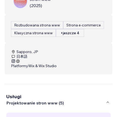
(
2025
)
Rozbudowana strona www
Strona e-commerce
Klasyczna strona www
+jeszcze 4
Sapporo, JP
日本語
Platformy
Wix & Wix Studio
Usługi
Projektowanie stron www (5)