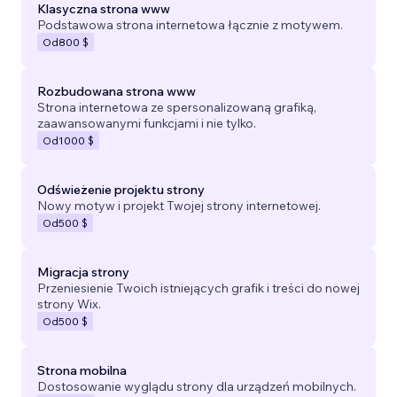
Klasyczna strona www
Podstawowa strona internetowa łącznie z motywem.
Od
800 $
Rozbudowana strona www
Strona internetowa ze spersonalizowaną grafiką,
zaawansowanymi funkcjami i nie tylko.
Od
1000 $
Odświeżenie projektu strony
Nowy motyw i projekt Twojej strony internetowej.
Od
500 $
Migracja strony
Przeniesienie Twoich istniejących grafik i treści do nowej
strony Wix.
Od
500 $
Strona mobilna
Dostosowanie wyglądu strony dla urządzeń mobilnych.