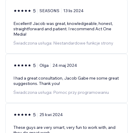
5
SEASONS
13 lis 2024
Excellent! Jacob was great, knowledgeable, honest,
straightforward and patient. I recommend Act One
Media!
Świadczona usługa: Niestandardowe funkcje strony
5
Olga
24 maj 2024
I had a great consultation, Jacob Gabe me some great
suggestions. Thank you!
Świadczona usługa: Pomoc przy programowaniu
5
25 kwi 2024
These guys are very smart, very fun to work with, and
they do great work