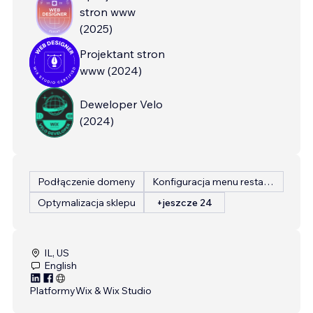
stron www
(
2025
)
Projektant stron
www
(
2024
)
Deweloper Velo
(
2024
)
Podłączenie domeny
Konfiguracja menu restauracji
Optymalizacja sklepu
+jeszcze 24
IL, US
English
Platformy
Wix & Wix Studio