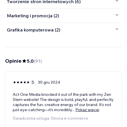
Tworzenie stron internetowych (6)
Marketing i promocja (2)
Grafika komputerowa (2)
Opinie
5,0
(
91
)
5
30 gru 2024
Act One Media knocked it out of the park with my Zen
Stem website! The design is bold, playful, and perfectly
captures the fun, creative energy of our brand. It’s not
just eye-catching—it’s incredibly
...
Pokaż więcej
Świadczona usługa: Strona e-commerce