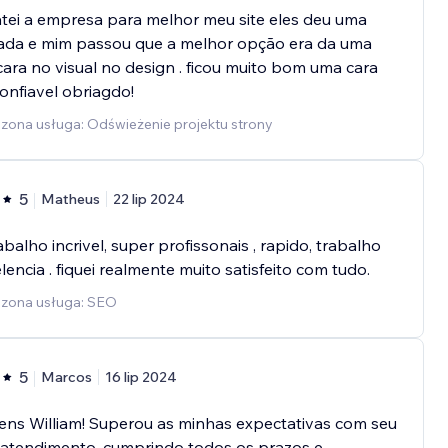
tei a empresa para melhor meu site eles deu uma
sada e mim passou que a melhor opção era da uma
ara no visual no design . ficou muito bom uma cara
onfiavel obriagdo!
zona usługa: Odświeżenie projektu strony
5
Matheus
22 lip 2024
balho incrivel, super profissonais , rapido, trabalho
lencia . fiquei realmente muito satisfeito com tudo.
zona usługa: SEO
5
Marcos
16 lip 2024
ens William! Superou as minhas expectativas com seu
 atendimento, cumprindo todos os prazos e