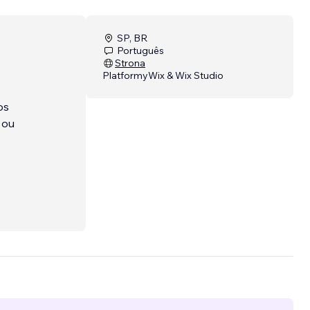
SP, BR
Português
Strona
Platformy
Wix & Wix Studio
os
 ou
ter
dos com
 à