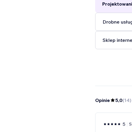
Projektowani
Drobne usług
Sklep intern
Opinie
5,0
(
14
)
5
S