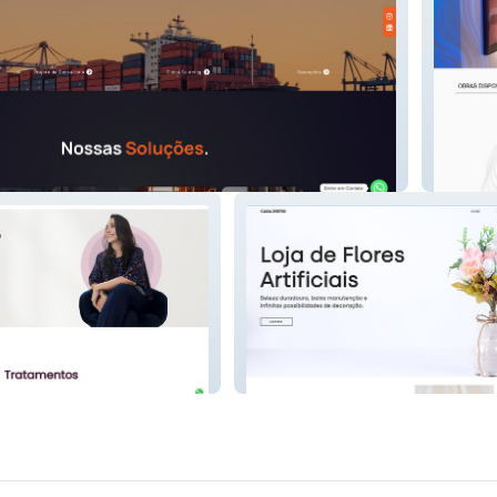
Camila 
e
Casa Destro