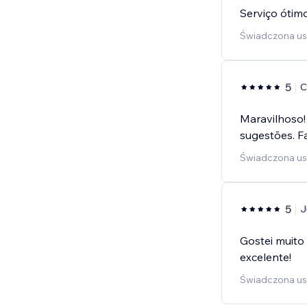
Serviço ótimo
Świadczona usł
5
C
Maravilhoso!
sugestões. Fa
Świadczona usł
5
J
Gostei muito
excelente!
Świadczona us