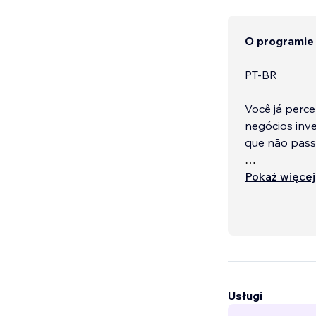
O programie
PT-BR
Você já perce
negócios inv
que não pass
Na WixPro, pa
Pokaż więcej
sites que rea
Wix Studio, 
manutenção, s
credibilidade.
.
Usługi