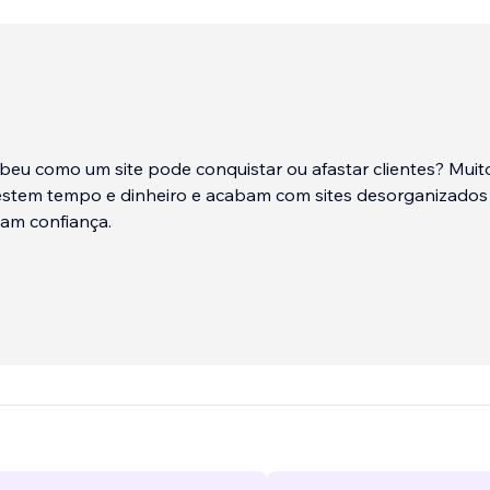
beu como um site pode conquistar ou afastar clientes? Muit
estem tempo e dinheiro e acabam com sites desorganizados
am confiança.
rceira oficial da Wix de nível lendário, ajudamos empresas a 
lmente funcionam: modernos, responsivos e eficientes, cria
Editor X e Velo. Acompanhamos cada etapa, do planejamento
empre pensando em atrair clientes e fortalecer sua
..