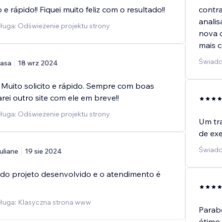
 e rápido!! Fiquei muito feliz com o resultado!!
contra
anali
uga: Odświeżenie projektu strony
nova c
mais c
Świadc
asa
18 wrz 2024
 Muito solicito e rápido. Sempre com boas
rei outro site com ele em breve!!
uga: Odświeżenie projektu strony
Um tra
de exe
Świadc
uliane
19 sie 2024
 do projeto desenvolvido e o atendimento é
ługa: Klasyczna strona www
Parab
ótimo