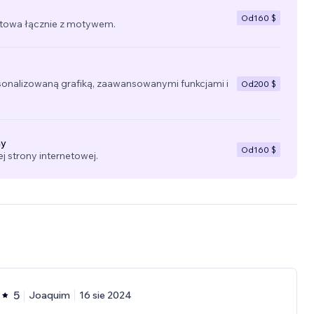
Od
160 $
towa łącznie z motywem.
sonalizowaną grafiką, zaawansowanymi funkcjami i
Od
200 $
ny
Od
160 $
 strony internetowej.
5
Joaquim
16 sie 2024