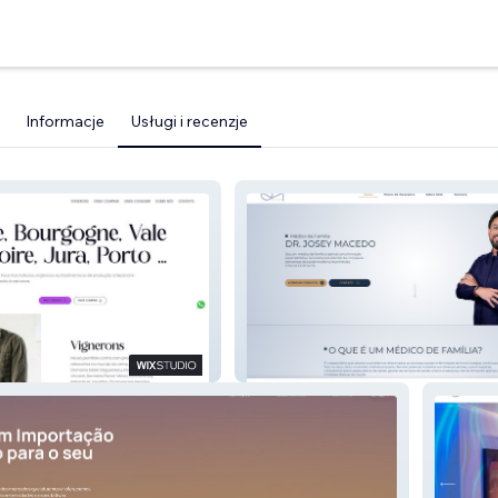
Informacje
Usługi i recenzje
rais
Dr. Josey Macedo