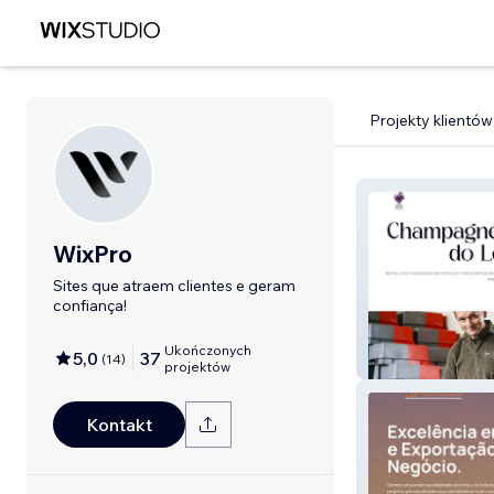
Projekty klientów
WixPro
Sites que atraem clientes e geram
confiança!
Ukończonych
5,0
37
(
14
)
011 Vinhos Natu
projektów
Kontakt