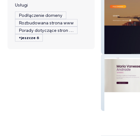
Usługi
Podłączenie domeny
Rozbudowana strona www
Porady dotyczące stron internetowych
+jeszcze 6
Global Conect
Maria V. Andrad